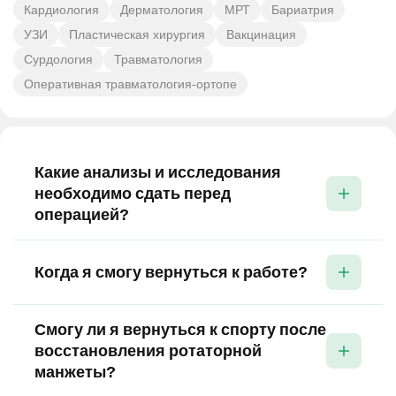
Кардиология
Дерматология
МРТ
Бариатрия
УЗИ
Пластическая хирургия
Вакцинация
Сурдология
Травматология
Оперативная травматология-ортопе
Какие анализы и исследования
необходимо сдать перед
операцией?
потребуются МРТ или УЗИ плеча для
Когда я смогу вернуться к работе?
подтверждения диагноза, общий анализ крови,
биохимический анализ, коагулограмма, анализ
сроки зависят от характера работы. При
мочи, ЭКГ. Дополнительно может потребоваться
Смогу ли я вернуться к спорту после
умственном труде это может быть 2–4 недели,
консультация кардиолога и анестезиолога.
восстановления ротаторной
при физической работе — 3–6 месяцев.
манжеты?
Записаться на приём