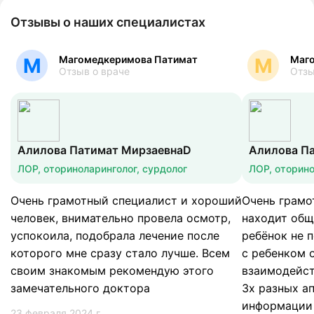
Отзывы о наших специалистах
Магомедкеримова Патимат
Маг
М
М
Отзыв о враче
Отзы
Алилова Патимат МирзаевнаD
Алилова П
ЛОР, оториноларинголог, сурдолог
ЛОР, оторино
Очень грамотный специалист и хороший
Очень грамо
человек, внимательно провела осмотр,
находит общ
успокоила, подобрала лечение после
ребёнок не 
которого мне сразу стало лучше. Всем
с ребенком 
своим знакомым рекомендую этого
взаимодейст
замечательного доктора
3х разных а
информации 
23 февраля 2024 г.