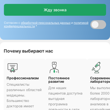
Жду звонка
Согласен с
обработкой персональных данных
и
политикой
конфиденциальности
*
Почему выбирают нас
Профессионализм
Постоянное
Cовременн
развитие
лаборатор
Специалисты
Для наших
Мы выполн
различных областей
пациентов доступна
более 2000
медицины.
выгодная
лаборатор
Большинство
программа
анализов в
докторов имеет
лояльности в сети
кратчайшие