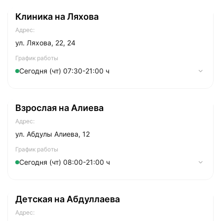
Клиника на Ляхова
Адрес:
ул. Ляхова, 22, 24
График работы
Сегодня (чт) 07:30-21:00 ч
Понедельник
07:30-21:00
Взрослая на Алиева
Вторник
07:30-21:00
Адрес:
Cреда
07:30-21:00
ул. Абдулы Алиева, 12
Четверг
07:30-21:00
График работы
Сегодня (чт) 08:00-21:00 ч
Пятница
07:30-21:00
Суббота
Понедельник
08:00-20:00
08:00-21:00
Детская на Абдуллаева
Воскресенье
Вторник
09:00-19:00
08:00-21:00
Адрес:
Cреда
08:00-21:00