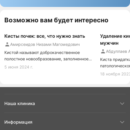
Возможно вам будет интересно
Кисты почек: все, что нужно знать
Удаление ки
мужчин
Амирсеидов Низами Магомедович
Абдуллаев 
Кистой называют доброкачественное
полостное новообразование, заполненное
Киста придатк
жидкостью. От паренхимы органа оно
патологическо
5 июня 2024 г.
отделено тонкой соединительнотканной
мужчин.
18 ноября 2023
капсулой.
Наша клиника
Информация