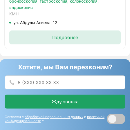
бронхоскопия,
гастроскопия,
колоноскопия,
эндоскопист
КМН
ул. Абдулы Алиева, 12
Подробнее
Хотите, мы Вам перезвоним?
Жду звонка
Согласен с
обработкой персональных данных
и
политикой
конфиденциальности
*