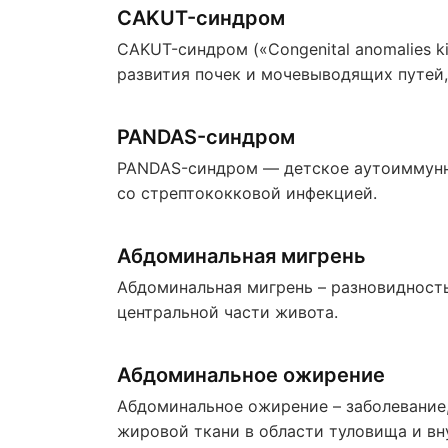
CAKUT-синдром
CAKUT-синдром («Congenital anomalies k
развития почек и мочевыводящих путей
мутациями или внешними воздействиям
PANDAS-синдром
PANDAS-синдром — детское аутоиммунн
со стрептококковой инфекцией.
Абдоминальная мигрень
Абдоминальная мигрень – разновидность
центральной части живота.
Абдоминальное ожирение
Абдоминальное ожирение – заболевание
жировой ткани в области туловища и вн