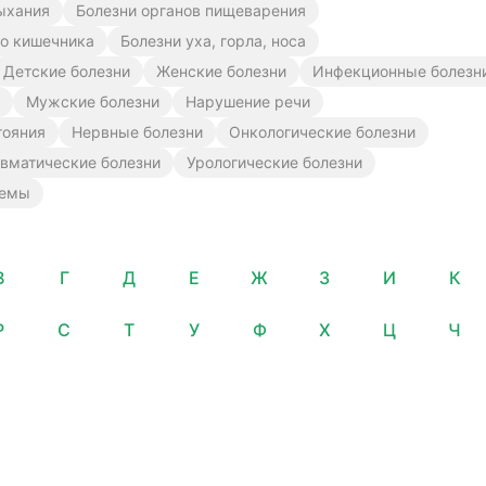
ыхания
Болезни органов пищеварения
го кишечника
Болезни уха, горла, носа
Детские болезни
Женские болезни
Инфекционные болезн
Мужские болезни
Нарушение речи
тояния
Нервные болезни
Онкологические болезни
вматические болезни
Урологические болезни
лемы
В
Г
Д
Е
Ж
З
И
К
Р
С
Т
У
Ф
Х
Ц
Ч