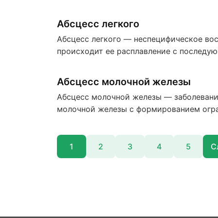
Абсцесс легкого
Абсцесс легкого — неспецифическое вос
происходит ее расплавление с последу
Абсцесс молочной железы
Абсцесс молочной железы — заболевани
молочной железы с формированием огра
1
2
3
4
5
С