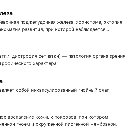
леза
авочная поджелудочная железа, хористома, эктопия
номалия развития, при которой наблюдается
й ткани.
тки, дистрофия сетчатки) — патология органа зрения,
трофического характера.
а
авляет собой инкапсулированный гнойный очаг.
ное воспаление кожных покровов, при котором
ненной гноем и окруженной пиогенной мембраной.