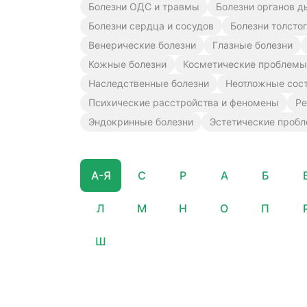
Болезни ОДС и травмы
Болезни органов д
Болезни сердца и сосудов
Болезни толсто
Венерические болезни
Глазные болезни
Кожные болезни
Косметические проблемы
Наследственные болезни
Неотложные сос
Психические расстройства и феномены
Ре
Эндокринные болезни
Эстетические проб
А-Я
C
P
А
Б
Л
М
Н
О
П
Ш