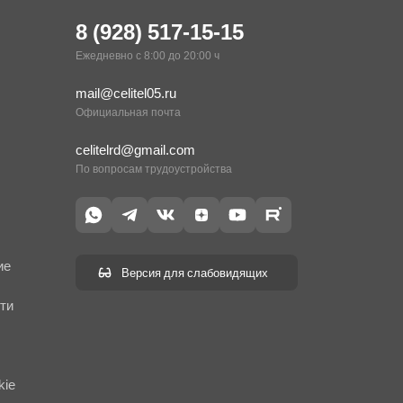
8 (928) 517-15-15
Ежедневно с 8:00 до 20:00 ч
mail@celitel05.ru
Официальная почта
celitelrd@gmail.com
По вопросам трудоустройства
ие
Версия для слабовидящих
ти
kie