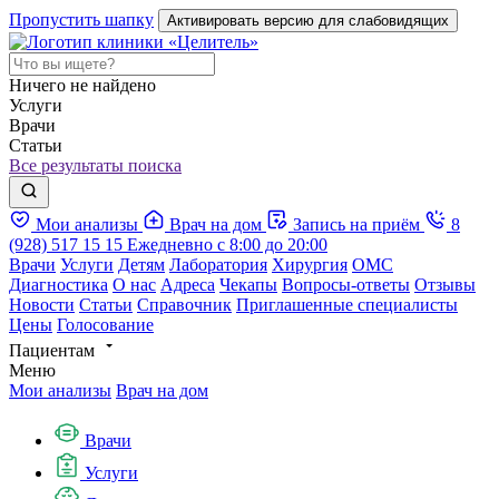
Пропустить шапку
Активировать версию для слабовидящих
Ничего не найдено
Услуги
Врачи
Статьи
Все результаты поиска
Мои анализы
Врач на дом
Запись на приём
8
(928) 517 15 15
Ежедневно с 8:00 до 20:00
Врачи
Услуги
Детям
Лаборатория
Хирургия
ОМС
Диагностика
О нас
Адреса
Чекапы
Вопросы-ответы
Отзывы
Новости
Статьи
Справочник
Приглашенные специалисты
Цены
Голосование
Пациентам
Меню
Мои анализы
Врач на дом
Врачи
Услуги