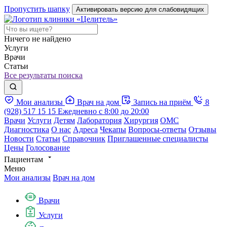
Пропустить шапку
Активировать версию для слабовидящих
Ничего не найдено
Услуги
Врачи
Статьи
Все результаты поиска
Мои анализы
Врач на дом
Запись на приём
8
(928) 517 15 15
Ежедневно с 8:00 до 20:00
Врачи
Услуги
Детям
Лаборатория
Хирургия
ОМС
Диагностика
О нас
Адреса
Чекапы
Вопросы-ответы
Отзывы
Новости
Статьи
Справочник
Приглашенные специалисты
Цены
Голосование
Пациентам
Меню
Мои анализы
Врач на дом
Врачи
Услуги