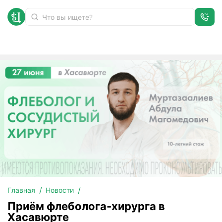
Приём флеболога-хирурга в Хасавюрте
Главная
Новости
Приём флеболога-хирурга в
Хасавюрте