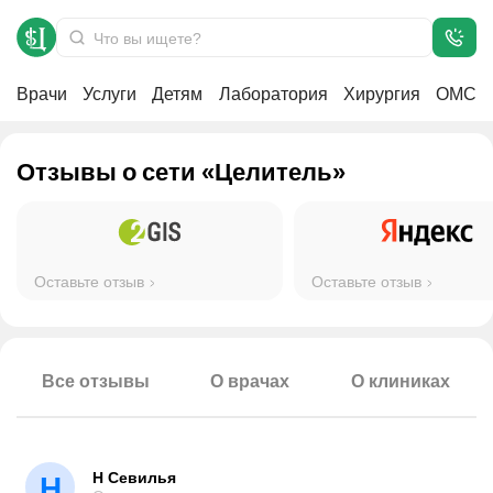
Отзывы
Главная
Врачи
Услуги
Детям
Лаборатория
Хирургия
ОМС
Отзывы о сети «Целитель»
Оставьте отзыв
Оставьте отзыв
Все отзывы
О врачах
О клиниках
Н Севилья
Н