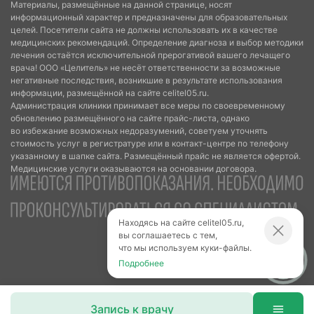
Материалы, размещённые на данной странице, носят
информационный характер и предназначены для образовательных
целей. Посетители сайта не должны использовать их в качестве
медицинских рекомендаций. Определение диагноза и выбор методики
лечения остаётся исключительной прерогативой вашего лечащего
врача! ООО «Целитель» не несёт ответственности за возможные
негативные последствия, возникшие в результате использования
информации, размещённой на сайте celitel05.ru.
Администрация клиники принимает все меры по своевременному
обновлению размещённого на сайте прайс-листа, однако
во избежание возможных недоразумений, советуем уточнять
стоимость услуг в регистратуре или в контакт-центре по телефону
указанному в шапке сайта. Размещённый прайс не является офертой.
Медицинские услуги оказываются на основании договора.
Находясь на сайте celitel05.ru,
вы соглашаетесь с тем,
что мы используем куки-файлы.
Подробнее
Запись к врачу