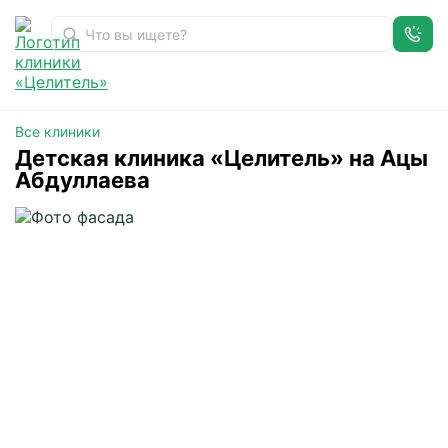
Детская на Абдуллаева
Главная
Адреса
Все клиники
Детская клиника «Целитель» на Ацы
Абдуллаева