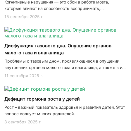
Когнитивные нарушения — это сбои в работе мозга,
которые влияют на способность воспринимать,
обрабатывать информацию, запоминать новое и
15 сентября 2025 г.
концентрироваться.
Дисфункция тазового дна. Опущение органов
малого таза и влагалища
Проблемы с тазовым дном, проявляющиеся в опущении
внутренних органов малого таза и влагалища, а также в их
деформации и увеличении – довольно распространенное
11 сентября 2025 г.
явление.
Дефицит гормона роста у детей
Рост – важный показатель здоровья и развития детей. Этот
вопрос волнует многих родителей.
8 сентября 2025 г.