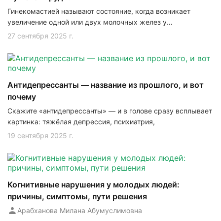
Гинекомастией называют состояние, когда возникает
увеличение одной или двух молочных желез у
представителей мужского пола.
27 сентября 2025 г.
Антидепрессанты — название из прошлого, и вот
почему
Скажите «антидепрессанты» — и в голове сразу всплывает
картинка: тяжёлая депрессия, психиатрия,
19 сентября 2025 г.
Когнитивные нарушения у молодых людей:
причины, симптомы, пути решения
Арабханова Милана Абумуслимовна