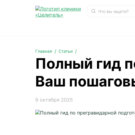
Полный гид по прегравидарной подготовке: Ваш
Главная
Статьи
Полный гид п
Ваш пошаговы
9 октября 2025