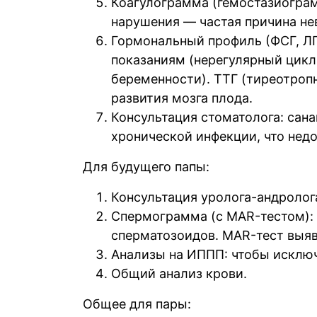
Коагулограмма (гемостазиограм
нарушения — частая причина н
Гормональный профиль (ФСГ, ЛГ,
показаниям (нерегулярный цикл
беременности). ТТГ (тиреотроп
развития мозга плода.
Консультация стоматолога: сана
хронической инфекции, что нед
Для будущего папы:
Консультация уролога-андролог
Спермограмма (с MAR-тестом):
сперматозоидов. MAR-тест выяв
Анализы на ИППП: чтобы исключ
Общий анализ крови.
Общее для пары: