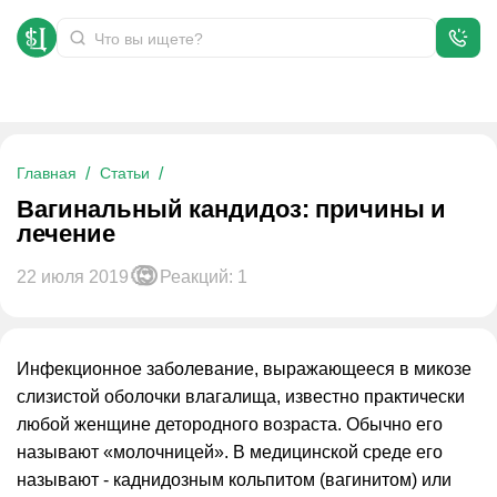
Вагинальный кандидоз: причины и лечение
Главная
Статьи
Вагинальный кандидоз: причины и
лечение
22 июля 2019
Реакций: 1
Инфекционное заболевание, выражающееся в микозе
слизистой оболочки влагалища, известно практически
любой женщине детородного возраста. Обычно его
называют «молочницей». В медицинской среде его
называют - каднидозным кольпитом (вагинитом) или