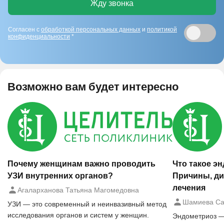
Жду звонка
Согласен с
обработкой персональных данных
и
политикой
конфиденциальности
*
Возможно вам будет интересно
Почему женщинам важно проводить
Что такое э
УЗИ внутренних органов?
Причины, ди
лечения
Агаларханова Татьяна Магомедовна
Шамиева Са
УЗИ — это современный и неинвазивный метод
исследования органов и систем у женщин.
Эндометриоз —