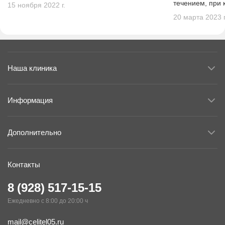
течением, при 
15 ноября 2022 г.
обнаруживаютс
20 марта 2023 г
Наша клиника
Информация
Дополнительно
Контакты
8 (928) 517-15-15
Ежедневно с 8:00 до 20:00 ч
mail@celitel05.ru