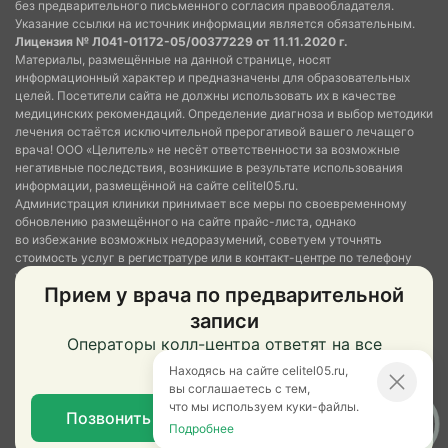
без предварительного письменного согласия правообладателя.
Указание ссылки на источник информации является обязательным.
Лицензия № Л041-01172-05/00377229 от 11.11.2020 г.
Материалы, размещённые на данной странице, носят
информационный характер и предназначены для образовательных
целей. Посетители сайта не должны использовать их в качестве
медицинских рекомендаций. Определение диагноза и выбор методики
лечения остаётся исключительной прерогативой вашего лечащего
врача! ООО «Целитель» не несёт ответственности за возможные
негативные последствия, возникшие в результате использования
информации, размещённой на сайте celitel05.ru.
Администрация клиники принимает все меры по своевременному
обновлению размещённого на сайте прайс-листа, однако
во избежание возможных недоразумений, советуем уточнять
стоимость услуг в регистратуре или в контакт-центре по телефону
указанному в шапке сайта. Размещённый прайс не является офертой.
Прием у врача по предварительной
Медицинские услуги оказываются на основании договора.
записи
Операторы колл-центра ответят на все
вопросы.
Находясь на сайте celitel05.ru,
вы соглашаетесь с тем,
что мы используем куки-файлы.
Позвонить в колл-центр
Подробнее