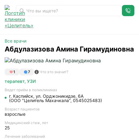
Абдулазизова Амина Гирамудиновна
Главная
Доктора
Все врачи
Абдулазизова Амина Гирамудиновна
1
7
Что это значит?
терапевт
,
УЗИ
Ведет приём в поликлиниках
г. Каспийск
, ул. Орджоникидзе, 6А
(ООО "Целитель Махачкала", 0545025483)
Возраст пациентов
взрослые
Медицинский стаж, лет
25
Лечение заболеваний