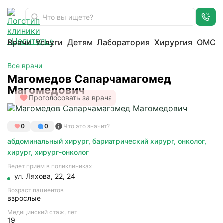
Магомедов Сапарчамагомед Магомедович
Главная
Доктора
Врачи
Услуги
Детям
Лаборатория
Хирургия
ОМС
Все врачи
Магомедов Сапарчамагомед
Магомедович
Проголосовать за врача
0
0
Что это значит?
абдоминальный хирург
,
бариатрический хирург
,
онколог
,
хирург
,
хирург-онколог
Ведет приём в поликлиниках
ул. Ляхова, 22, 24
Возраст пациентов
взрослые
Медицинский стаж, лет
19