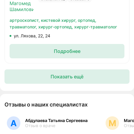
артроскопист,
кистевой хирург,
ортопед,
травматолог,
хирург-ортопед,
хирург-травматолог
ул. Ляхова, 22, 24
Подробнее
Показать ещё
Отзывы о наших специалистах
Абдулаева Татьяна Сергеевна
Маг
А
М
Отзыв о враче
Отзы