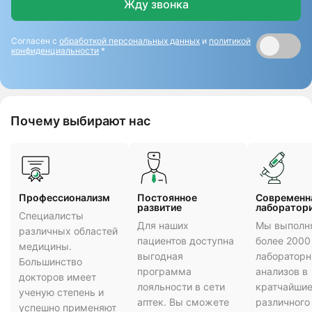
Жду звонка
Согласен с
обработкой персональных данных
и
политикой
конфиденциальности
*
Почему выбирают нас
Профессионализм
Постоянное
Cовременн
развитие
лаборатор
Специалисты
Для наших
Мы выполн
различных областей
пациентов доступна
более 2000
медицины.
выгодная
лаборатор
Большинство
программа
анализов в
докторов имеет
лояльности в сети
кратчайшие
ученую степень и
аптек. Вы сможете
различного
успешно применяют