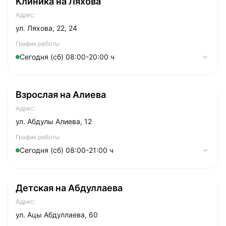
Клиника на Ляхова
Адрес:
ул. Ляхова, 22, 24
График работы
Сегодня (сб) 08:00-20:00 ч
Понедельник
07:30-21:00
Взрослая на Алиева
Вторник
07:30-21:00
Адрес:
Cреда
07:30-21:00
ул. Абдулы Алиева, 12
Четверг
07:30-21:00
График работы
Сегодня (сб) 08:00-21:00 ч
Пятница
07:30-21:00
Суббота
Понедельник
08:00-20:00
08:00-21:00
Детская на Абдуллаева
Воскресенье
Вторник
09:00-19:00
08:00-21:00
Адрес:
Cреда
08:00-21:00
ул. Ацы Абдуллаева, 60
Четверг
08:00-21:00