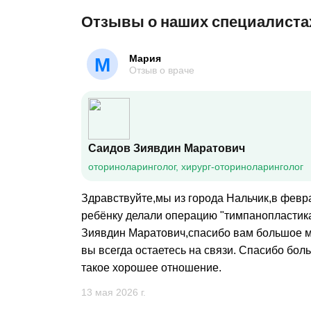
Отзывы о наших специалиста
Мария
М
Отзыв о враче
Саидов Зиявдин Маратович
оториноларинголог, хирург-оториноларинголог
Здравствуйте,мы из города Нальчик,в февр
ребёнку делали операцию "тимпанопластика
Зиявдин Маратович,спасибо вам большое м
вы всегда остаетесь на связи. Спасибо бол
такое хорошее отношение.
13 мая 2026 г.