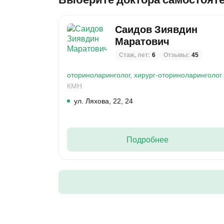
Саидов Зиявдин
Маратович
Стаж, лет:
6
Отзывы:
45
оториноларинголог,
хирург-оториноларинголог
КМН
ул. Ляхова, 22, 24
Подробнее