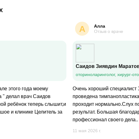
х
Алла
А
Отзыв о враче
Саидов Зиявдин Марато
оториноларинголог, хирург-от
але этого года моему
Очень хороший специалист 
 " делал врач Саидов
проведена тимпанопластика
ой ребёнок теперь слышит,и
проходит нормально.Слух п
ьшое и клинике Целитель за
результат. Большая благода
профессионал своего дела..
11 мая 2026 г.