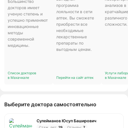
Большинство
программа
анализов в
докторов имеет
лояльности в сети
кратчайшие
ученую степень и
аптек. Вы сможете
различного
успешно применяют
приобрести все
сложности.
инновационные
необходимые
методы
лекарственные
современной
препараты по
медицины.
выгодным ценам.
Список докторов
Услуги лабор
в Махачкале
Перейти на сайт аптек
в Махачкале
Выберите доктора самостоятельно
Сулейманов Юсуп Баширович
Стаж, лет:
29
Отзывы:
7