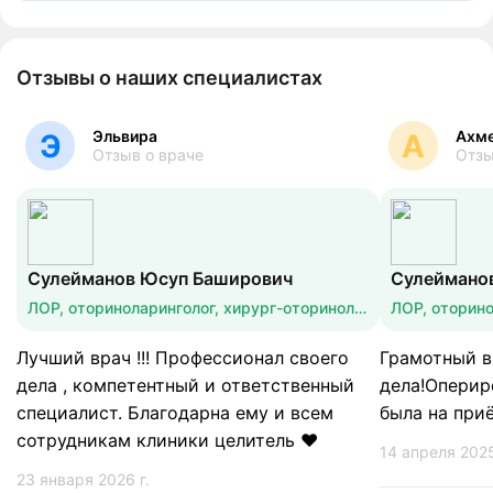
Отзывы о наших специалистах
Эльвира
Ахм
Э
А
Отзыв о враче
Отзы
Сулейманов Юсуп Баширович
Сулеймано
ЛОР, оториноларинголог, хирург-оториноларинголог, эндоскопия уха, горла, носа
Лучший врач !!! Профессионал своего
Грамотный в
дела , компетентный и ответственный
дела!Опериро
специалист. Благодарна ему и всем
была на при
сотрудникам клиники целитель ❤️
14 апреля 2025
23 января 2026 г.