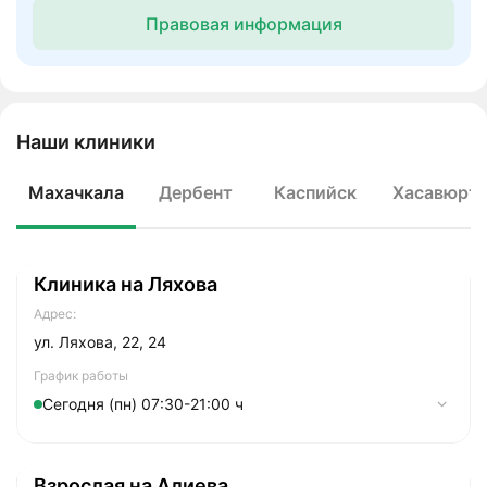
Правовая информация
Наши клиники
Махачкала
Дербент
Каспийск
Хасавюрт
Клиника на Ляхова
Адрес:
ул. Ляхова, 22, 24
График работы
Сегодня (пн) 07:30-21:00 ч
Понедельник
07:30-21:00
Взрослая на Алиева
Вторник
07:30-21:00