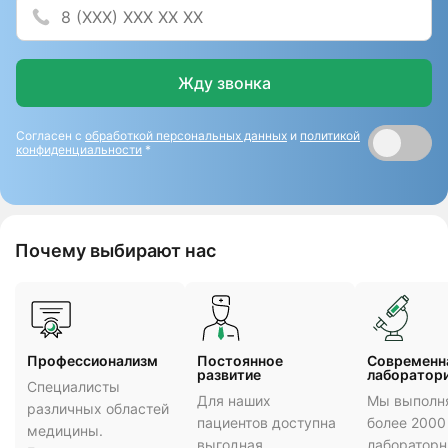
Жду звонка
Согласен с
обработкой персональных данных
и
политикой
конфиденциальности
*
Почему выбирают нас
Профессионализм
Постоянное
Cовременн
развитие
лаборатор
Специалисты
Для наших
Мы выполн
различных областей
пациентов доступна
более 2000
медицины.
выгодная
лаборатор