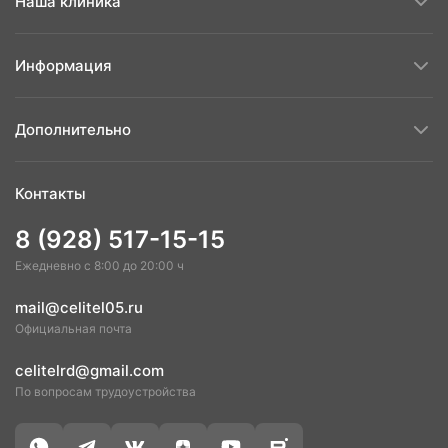
Наша клиника
Четверг
08:30-17:00
Пятница
08:30-17:00
Информация
Суббота
08:30-14:00
Дополнительно
Контакты
8 (928) 517-15-15
Ежедневно с 8:00 до 20:00 ч
mail@celitel05.ru
Официальная почта
celitelrd@gmail.com
По вопросам трудоустройства