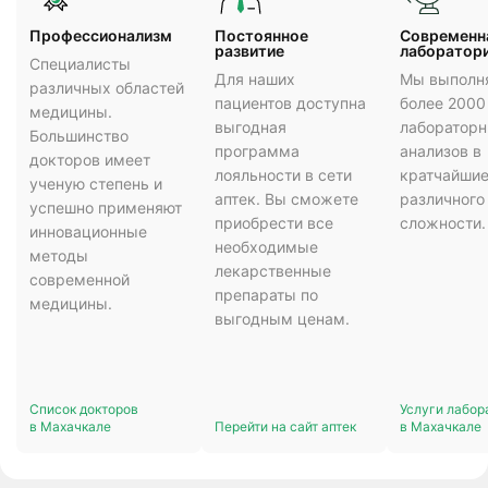
Профессионализм
Постоянное
Cовременн
развитие
лаборатор
Специалисты
Для наших
Мы выполн
различных областей
пациентов доступна
более 2000
медицины.
выгодная
лаборатор
Большинство
программа
анализов в
докторов имеет
лояльности в сети
кратчайшие
ученую степень и
аптек. Вы сможете
различного
успешно применяют
приобрести все
сложности.
инновационные
необходимые
методы
лекарственные
современной
препараты по
медицины.
выгодным ценам.
Список докторов
Услуги лабор
в Махачкале
Перейти на сайт аптек
в Махачкале