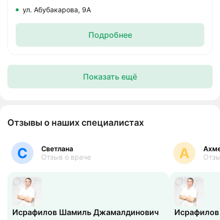
ул. Абубакарова, 9А
Подробнее
Показать ещё
Отзывы о наших специалистах
Светлана
Ахм
С
А
Отзыв о враче
Отзы
Исрафилов Шамиль Джамалдинович
Исрафилов