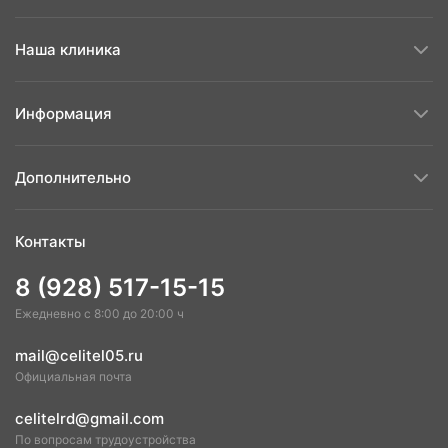
Cреда
08:30-17:00
Наша клиника
Четверг
08:30-17:00
Пятница
08:30-17:00
Информация
Суббота
08:30-14:00
Дополнительно
Контакты
8 (928) 517-15-15
Ежедневно с 8:00 до 20:00 ч
mail@celitel05.ru
Официальная почта
celitelrd@gmail.com
По вопросам трудоустройства