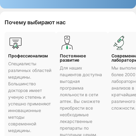
Почему выбирают нас
Профессионализм
Постоянное
Cовременн
развитие
лаборатор
Специалисты
Для наших
Мы выполн
различных областей
пациентов доступна
более 2000
медицины.
выгодная
лаборатор
Большинство
программа
анализов в
докторов имеет
лояльности в сети
кратчайшие
ученую степень и
аптек. Вы сможете
различного
успешно применяют
приобрести все
сложности.
инновационные
необходимые
методы
лекарственные
современной
препараты по
медицины.
выгодным ценам.