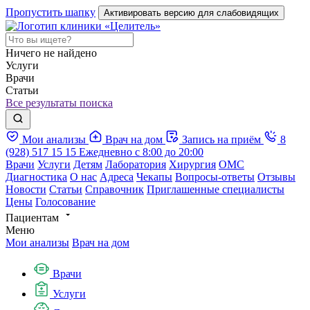
Пропустить шапку
Активировать версию для слабовидящих
Ничего не найдено
Услуги
Врачи
Статьи
Все результаты поиска
Мои анализы
Врач на дом
Запись на приём
8
(928) 517 15 15
Ежедневно с 8:00 до 20:00
Врачи
Услуги
Детям
Лаборатория
Хирургия
ОМС
Диагностика
О нас
Адреса
Чекапы
Вопросы-ответы
Отзывы
Новости
Статьи
Справочник
Приглашенные специалисты
Цены
Голосование
Пациентам
Меню
Мои анализы
Врач на дом
Врачи
Услуги