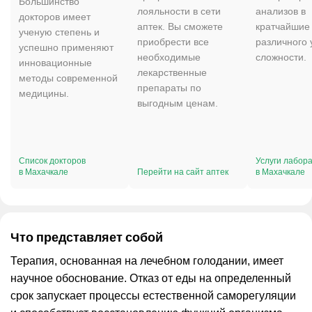
Большинство
лояльности в сети
анализов в
докторов имеет
аптек. Вы сможете
кратчайшие 
ученую степень и
приобрести все
различного 
успешно применяют
необходимые
сложности.
инновационные
лекарственные
методы современной
препараты по
медицины.
выгодным ценам.
Список докторов
Услуги лабор
в Махачкале
Перейти на сайт аптек
в Махачкале
Что представляет собой
Терапия, основанная на лечебном голодании, имеет
научное обоснование. Отказ от еды на определенный
срок запускает процессы естественной саморегуляции