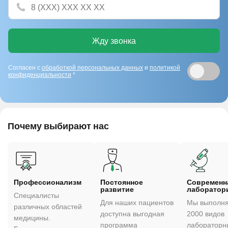
Жду звонка
Согласен с
обработкой персональных данных
и
политикой
конфиденциальности
*
Почему выбирают нас
Профессионализм
Постоянное
Cовременн
развитие
лаборатор
Специалисты
Для наших пациентов
Мы выполня
различных областей
доступна выгодная
2000 видов
медицины.
программа
лабораторн