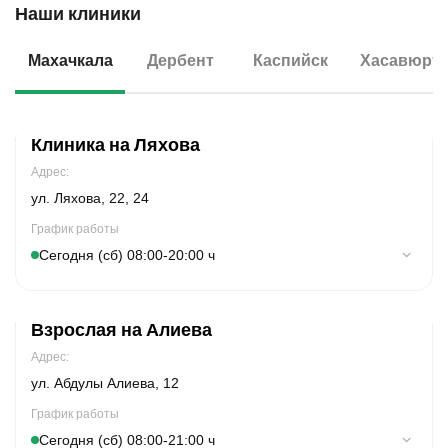
Наши клиники
Махачкала
Дербент
Каспийск
Хасавюрт
Клиника на Ляхова
Адрес:
ул. Ляхова, 22, 24
График работы
Сегодня (сб) 08:00-20:00 ч
Понедельник
07:30-21:00
Взрослая на Алиева
Вторник
07:30-21:00
Адрес:
Cреда
07:30-21:00
ул. Абдулы Алиева, 12
Четверг
07:30-21:00
График работы
Сегодня (сб) 08:00-21:00 ч
Пятница
07:30-21:00