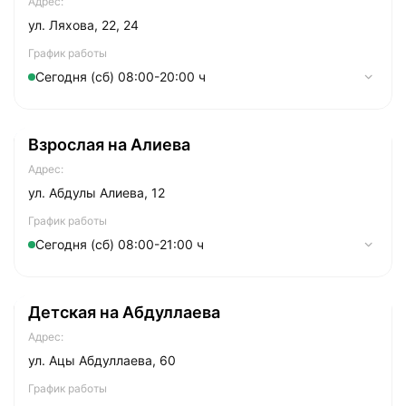
Адрес:
ул. Ляхова, 22, 24
График работы
Сегодня (сб) 08:00-20:00 ч
Понедельник
07:30-21:00
Взрослая на Алиева
Вторник
07:30-21:00
Адрес:
Cреда
07:30-21:00
ул. Абдулы Алиева, 12
Четверг
07:30-21:00
График работы
Сегодня (сб) 08:00-21:00 ч
Пятница
07:30-21:00
Суббота
Понедельник
08:00-20:00
08:00-21:00
Детская на Абдуллаева
Воскресенье
Вторник
09:00-19:00
08:00-21:00
Адрес:
Cреда
08:00-21:00
ул. Ацы Абдуллаева, 60
Четверг
08:00-21:00
График работы