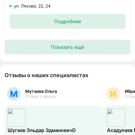
ул. Ляхова, 22, 24
Подробнее
Показать ещё
Отзывы о наших специалистах
Мутаева Ольга
Ибра
М
И
Отзыв о враче
Отзы
Шугаев Эльдар ЭдмановичD
Асадулаев 