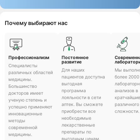
Почему выбирают нас
Профессионализм
Постоянное
Cовременн
развитие
лаборатор
Специалисты
Для наших
Мы выполн
различных областей
пациентов доступна
более 2000
медицины.
выгодная
лаборатор
Большинство
программа
анализов в
докторов имеет
лояльности в сети
кратчайшие
ученую степень и
аптек. Вы сможете
различного
успешно применяют
приобрести все
сложности.
инновационные
необходимые
методы
лекарственные
современной
препараты по
медицины.
выгодным ценам.