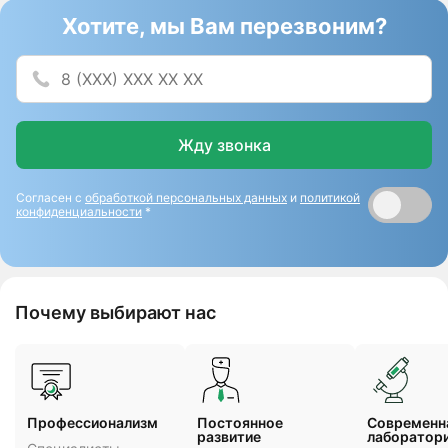
Хотите, мы Вам перезвоним?
Жду звонка
Согласен с
обработкой персональных данных
и
политикой
конфиденциальности
*
Почему выбирают нас
Профессионализм
Постоянное
Cовременн
развитие
лаборатор