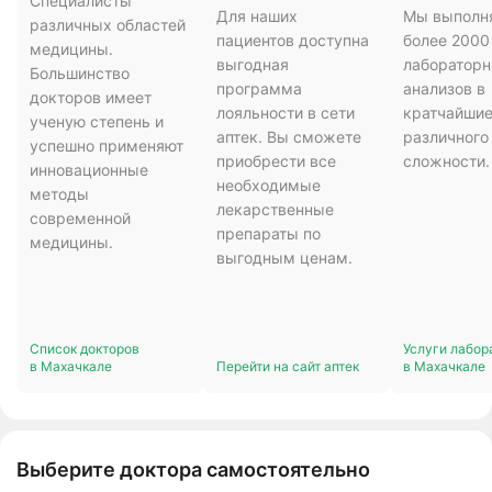
Специалисты
Для наших
Мы выполн
различных областей
пациентов доступна
более 2000
медицины.
выгодная
лаборатор
Большинство
программа
анализов в
докторов имеет
лояльности в сети
кратчайшие
ученую степень и
аптек. Вы сможете
различного
успешно применяют
приобрести все
сложности.
инновационные
необходимые
методы
лекарственные
современной
препараты по
медицины.
выгодным ценам.
Список докторов
Услуги лабор
в Махачкале
Перейти на сайт аптек
в Махачкале
Выберите доктора самостоятельно