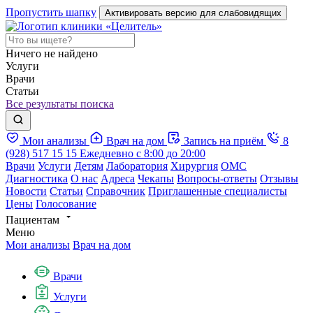
Пропустить шапку
Активировать версию для слабовидящих
Ничего не найдено
Услуги
Врачи
Статьи
Все результаты поиска
Мои анализы
Врач на дом
Запись на приём
8
(928) 517 15 15
Ежедневно с 8:00 до 20:00
Врачи
Услуги
Детям
Лаборатория
Хирургия
ОМС
Диагностика
О нас
Адреса
Чекапы
Вопросы-ответы
Отзывы
Новости
Статьи
Справочник
Приглашенные специалисты
Цены
Голосование
Пациентам
Меню
Мои анализы
Врач на дом
Врачи
Услуги