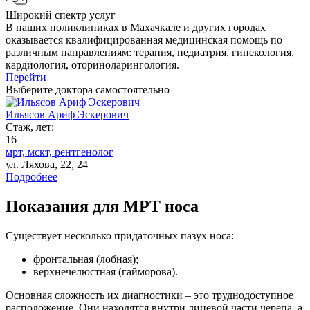
Широкий спектр услуг
В наших поликлиниках в Махачкале и других городах
оказывается квалифицированная медицинская помощь по
различным направлениям: терапия, педиатрия, гинекология,
кардиология, оториноларингология.
Перейти
Выберите доктора самостоятельно
Ильясов Ариф Эскерович
Стаж, лет:
16
мрт,
мскт,
рентгенолог
ул. Ляхова, 22, 24
Подробнее
Показания для МРТ носа
Существует несколько придаточных пазух носа:
фронтальная (лобная);
верхнечелюстная (гайморова).
Основная сложность их диагностики – это труднодоступное
расположение. Они находятся внутри лицевой части черепа, а