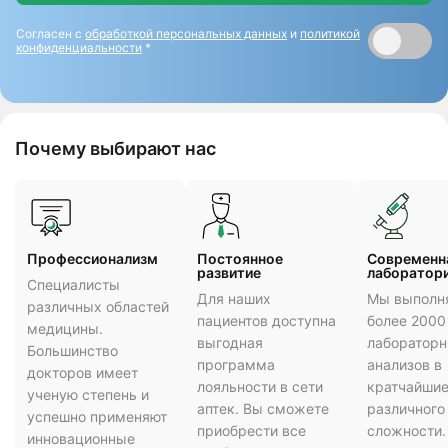
Согласен с
обработкой персональных данных
и
политикой
конфиденциальности
*
Почему выбирают нас
Профессионализм
Постоянное
Cовременн
развитие
лаборатор
Специалисты
Для наших
Мы выполн
различных областей
пациентов доступна
более 2000
медицины.
выгодная
лаборатор
Большинство
программа
анализов в
докторов имеет
лояльности в сети
кратчайшие
ученую степень и
аптек. Вы сможете
различного
успешно применяют
приобрести все
сложности.
инновационные