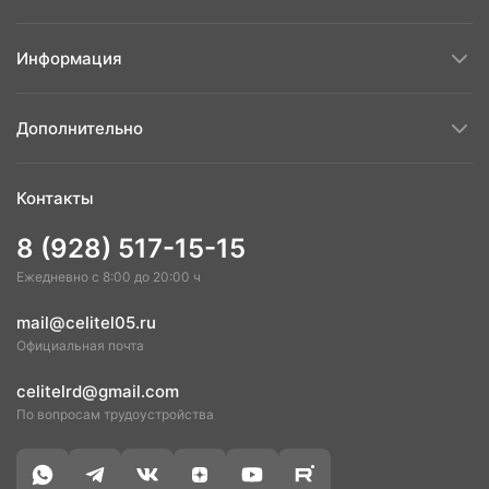
Четверг
08:30-17:00
Пятница
08:30-17:00
Информация
Суббота
08:30-14:00
Дополнительно
Контакты
8 (928) 517-15-15
Ежедневно с 8:00 до 20:00 ч
mail@celitel05.ru
Официальная почта
celitelrd@gmail.com
По вопросам трудоустройства