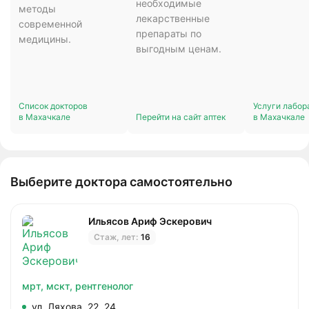
необходимые
методы
лекарственные
современной
препараты по
медицины.
выгодным ценам.
Список докторов
Услуги лабор
в Махачкале
Перейти на сайт аптек
в Махачкале
Выберите доктора самостоятельно
Ильясов Ариф Эскерович
Стаж, лет:
16
мрт,
мскт,
рентгенолог
ул. Ляхова, 22, 24