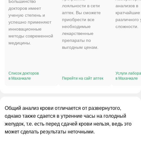
Большинство
лояльности в сети
анализов в
докторов имеет
аптек. Вы сможете
кратчайшие 
ученую степень и
приобрести все
различного 
успешно применяют
необходимые
сложности.
инновационные
лекарственные
методы современной
препараты по
медицины.
выгодным ценам.
Список докторов
Услуги лабор
в Махачкале
Перейти на сайт аптек
в Махачкале
Общий анализ крови отличается от развернутого,
однако также сдается в утренние часы на голодный
желудок, т.е. есть перед сдачей крови нельзя, ведь это
может сделать результаты неточными.