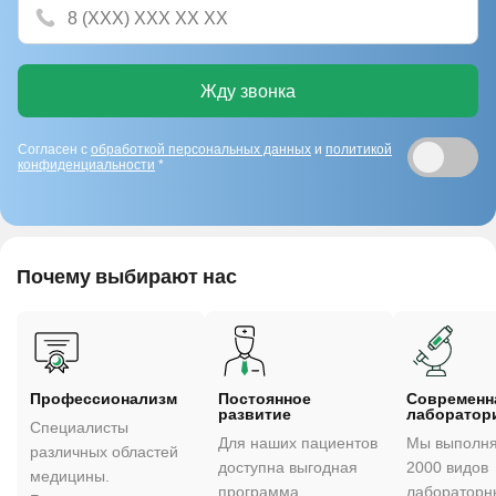
Жду звонка
Согласен с
обработкой персональных данных
и
политикой
конфиденциальности
*
Почему выбирают нас
Профессионализм
Постоянное
Cовременн
развитие
лаборатор
Специалисты
Для наших пациентов
Мы выполня
различных областей
доступна выгодная
2000 видов
медицины.
программа
лабораторн