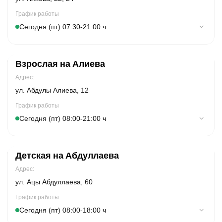
График работы
Сегодня (пт) 07:30-21:00 ч
Понедельник
07:30-21:00
Взрослая на Алиева
Вторник
07:30-21:00
Адрес:
Cреда
07:30-21:00
ул. Абдулы Алиева, 12
Четверг
07:30-21:00
График работы
Сегодня (пт) 08:00-21:00 ч
Пятница
07:30-21:00
Суббота
Понедельник
08:00-20:00
08:00-21:00
Детская на Абдуллаева
Воскресенье
Вторник
09:00-19:00
08:00-21:00
Адрес:
Cреда
08:00-21:00
ул. Ацы Абдуллаева, 60
Четверг
08:00-21:00
График работы
Сегодня (пт) 08:00-18:00 ч
Пятница
08:00-21:00