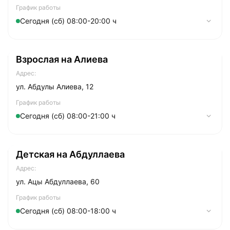
График работы
Сегодня (сб) 08:00-20:00 ч
Понедельник
07:30-21:00
Взрослая на Алиева
Вторник
07:30-21:00
Адрес:
Cреда
07:30-21:00
ул. Абдулы Алиева, 12
Четверг
07:30-21:00
График работы
Сегодня (сб) 08:00-21:00 ч
Пятница
07:30-21:00
Суббота
Понедельник
08:00-20:00
08:00-21:00
Детская на Абдуллаева
Воскресенье
Вторник
09:00-19:00
08:00-21:00
Адрес:
Cреда
08:00-21:00
ул. Ацы Абдуллаева, 60
Четверг
08:00-21:00
График работы
Сегодня (сб) 08:00-18:00 ч
Пятница
08:00-21:00
Суббота
Понедельник
08:00-18:00
08:00-21:00