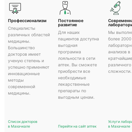
Профессионализм
Постоянное
Cовременн
развитие
лаборатор
Специалисты
Для наших
Мы выполн
различных областей
пациентов доступна
более 2000
медицины.
выгодная
лаборатор
Большинство
программа
анализов в
докторов имеет
лояльности в сети
кратчайшие
ученую степень и
аптек. Вы сможете
различного
успешно применяют
приобрести все
сложности.
инновационные
необходимые
методы
лекарственные
современной
препараты по
медицины.
выгодным ценам.
Список докторов
Услуги лабор
в Махачкале
Перейти на сайт аптек
в Махачкале