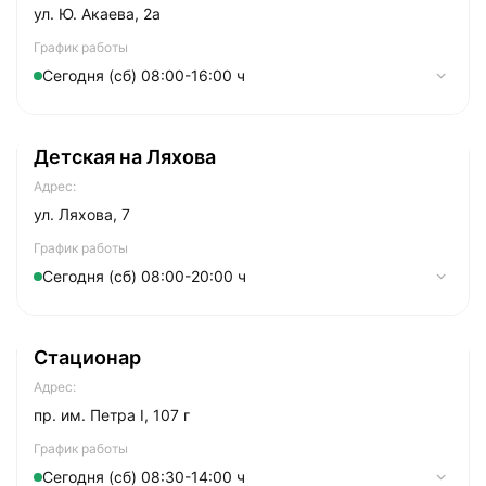
ул. Ю. Акаева, 2а
Четверг
08:30-18:00
График работы
Сегодня (сб) 08:00-16:00 ч
Пятница
08:30-18:00
Суббота
Понедельник
08:30-14:00
08:00-18:00
Детская на Ляхова
Вторник
08:00-18:00
Адрес:
Cреда
08:00-18:00
ул. Ляхова, 7
Четверг
08:00-18:00
График работы
Сегодня (сб) 08:00-20:00 ч
Пятница
08:00-18:00
Суббота
Понедельник
08:00-20:00
08:00-16:00
Стационар
Вторник
08:00-20:00
Адрес:
Cреда
08:00-20:00
пр. им. Петра I, 107 г
Четверг
08:00-20:00
График работы
Сегодня (сб) 08:30-14:00 ч
Пятница
08:00-20:00