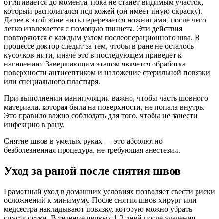
оттягивается до момента, пока не станет видимым участок,
который располагался под кожей (он имеет иную окраску).
Далее в этой зоне нить перерезается ножницами, после чего
легко извлекается с помощью пинцета. Эти действия
повторяются с каждым узлом послеоперационного шва. В
процессе доктор следит за тем, чтобы в ране не осталось
кусочков нити, иначе это в последующем приведет к
нагноению. Завершающим этапом является обработка
поверхности антисептиком и наложение стерильной повязки
или специального пластыря.
При выполнении манипуляции важно, чтобы часть шовного
материала, которая была на поверхности, не попала внутрь.
Это правило важно соблюдать для того, чтобы не занести
инфекцию в рану.
Снятие швов в умелых руках — это абсолютно
безболезненная процедура, не требующая анестезии.
Уход за раной после снятия швов
Грамотный уход в домашних условиях позволяет свести риски
осложнений к минимуму. После снятия швов хирург или
медсестра накладывают повязку, которую можно убрать
спустя сутки. В течение первых 1-2 дней после удаления