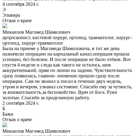
4 сентября 2024 г.
Э
Эльвира
Отзыв о враче
Микаилов Магомед Шамилович
артроскопист, кистевой хирург, ортопед, травматолог, хирург-
ортопед, хирург-травматолог
Была на приеме у Магомеда Шамиловича, в тот же день
назначили операцию на карпальный канал.операция прошла
успешно, без болезни. И после операции не было отёков. Вот
спустя 4 недели и следа как такого не осталось, шов
аккуратненький, прям по линии на ладони. Чувствительность
сразу появилась, главное- онемение прошло сразу после
операции. Сам он звонил и писал в течении двух недель,
утром и вечером, узнавал состояние. Спасибо ему за чуткость,
за внимательность,за беспокойство. Врач от Бога. Руки
золотые. Спасибо за проделанную работу.
2 сентября 2024 г.
Б
Бажи
Отзыв о враче
Микаилов Магомед Шамилович