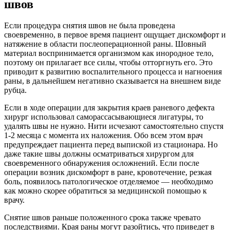
швов
Если процедура снятия швов не была проведена
своевременно, в первое время пациент ощущает дискомфорт и
натяжение в области послеоперационной раны. Шовный
материал воспринимается организмом как инородное тело,
поэтому он прилагает все силы, чтобы отторгнуть его. Это
приводит к развитию воспалительного процесса и нагноения
раны, в дальнейшем негативно сказывается на внешнем виде
рубца.
Если в ходе операции для закрытия краев раневого дефекта
хирург использовал саморассасывающиеся лигатуры, то
удалять швы не нужно. Нити исчезают самостоятельно спустя
1-2 месяца с момента их наложения. Обо всем этом врач
предупреждает пациента перед выпиской из стационара. Но
даже такие швы должны осматриваться хирургом для
своевременного обнаружения осложнений. Если после
операции возник дискомфорт в ране, кровотечение, резкая
боль, появилось патологическое отделяемое — необходимо
как можно скорее обратиться за медицинской помощью к
врачу.
Снятие швов раньше положенного срока также чревато
последствиями. Края раны могут разойтись, что приведет в