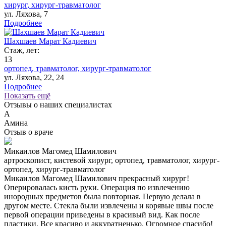
хирург,
хирург-травматолог
ул. Ляхова, 7
Подробнее
Шахшаев Марат Кадиевич
Стаж, лет:
13
ортопед,
травматолог,
хирург-травматолог
ул. Ляхова, 22, 24
Подробнее
Показать ещё
Отзывы о наших специалистах
А
Амина
Отзыв о враче
Микаилов Магомед Шамилович
артроскопист, кистевой хирург, ортопед, травматолог, хирург-
ортопед, хирург-травматолог
Микаилов Магомед Шамилович прекрасный хирург!
Оперировалась кисть руки. Операция по извлечению
инородных предметов была повторная. Первую делала в
другом месте. Стекла были извлечены и корявые швы после
первой операции приведены в красивый вид. Как после
пластики. Все красиво и аккуратненько. Огромное спасибо!