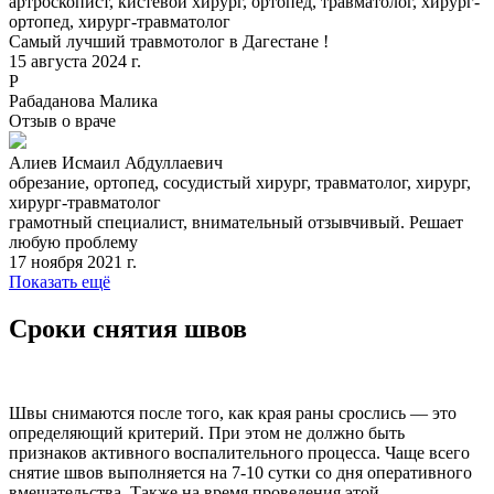
артроскопист, кистевой хирург, ортопед, травматолог, хирург-
ортопед, хирург-травматолог
Самый лучший травмотолог в Дагестане !
15 августа 2024 г.
Р
Рабаданова Малика
Отзыв о враче
Алиев Исмаил Абдуллаевич
обрезание, ортопед, сосудистый хирург, травматолог, хирург,
хирург-травматолог
грамотный специалист, внимательный отзывчивый. Решает
любую проблему
17 ноября 2021 г.
Показать ещё
Сроки снятия швов
Швы снимаются после того, как края раны срослись — это
определяющий критерий. При этом не должно быть
признаков активного воспалительного процесса. Чаще всего
снятие швов выполняется на 7-10 сутки со дня оперативного
вмешательства. Также на время проведения этой