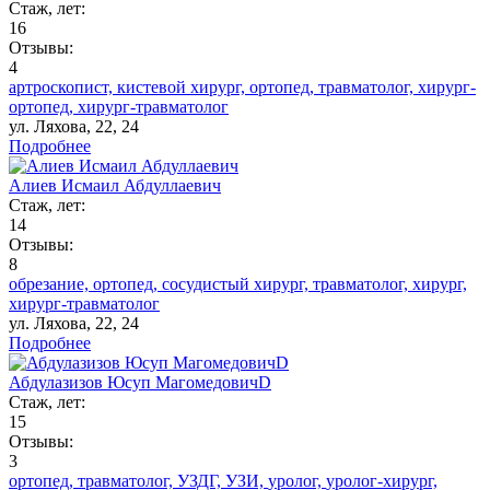
Стаж, лет:
16
Отзывы:
4
артроскопист,
кистевой хирург,
ортопед,
травматолог,
хирург-
ортопед,
хирург-травматолог
ул. Ляхова, 22, 24
Подробнее
Алиев Исмаил Абдуллаевич
Стаж, лет:
14
Отзывы:
8
обрезание,
ортопед,
сосудистый хирург,
травматолог,
хирург,
хирург-травматолог
ул. Ляхова, 22, 24
Подробнее
Абдулазизов Юсуп МагомедовичD
Стаж, лет:
15
Отзывы:
3
ортопед,
травматолог,
УЗДГ,
УЗИ,
уролог,
уролог-хирург,