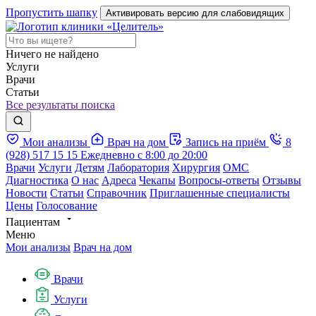
Пропустить шапку
Активировать версию для слабовидящих
Ничего не найдено
Услуги
Врачи
Статьи
Все результаты поиска
Мои анализы
Врач на дом
Запись на приём
8
(928) 517 15 15
Ежедневно с 8:00 до 20:00
Врачи
Услуги
Детям
Лаборатория
Хирургия
ОМС
Диагностика
О нас
Адреса
Чекапы
Вопросы-ответы
Отзывы
Новости
Статьи
Справочник
Приглашенные специалисты
Цены
Голосование
Пациентам
Меню
Мои анализы
Врач на дом
Врачи
Услуги