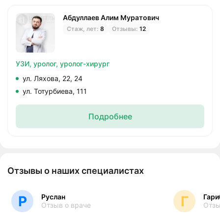
Абдуллаев Алим Муратович
Стаж, лет:
8
Отзывы:
12
УЗИ,
уролог,
уролог-хирург
ул. Ляхова, 22, 24
ул. Тотурбиева, 111
Подробнее
Отзывы о наших специалистах
Руслан
Гари
Р
Г
Отзыв о враче
Отзы