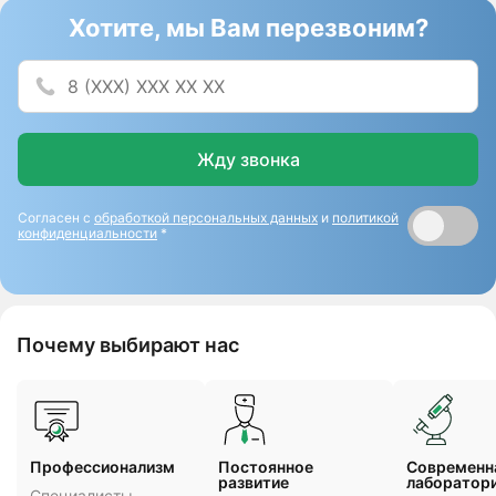
Хотите, мы Вам перезвоним?
Жду звонка
Согласен с
обработкой персональных данных
и
политикой
конфиденциальности
*
Почему выбирают нас
Профессионализм
Постоянное
Cовременн
развитие
лаборатор
Специалисты