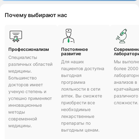
Почему выбирают нас
Профессионализм
Постоянное
Cовременн
развитие
лаборатор
Специалисты
Для наших
Мы выполн
различных областей
пациентов доступна
более 2000
медицины.
выгодная
лаборатор
Большинство
программа
анализов в
докторов имеет
лояльности в сети
кратчайшие
ученую степень и
аптек. Вы сможете
различного
успешно применяют
приобрести все
сложности.
инновационные
необходимые
методы
лекарственные
современной
препараты по
медицины.
выгодным ценам.