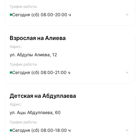
График работы
Сегодня (сб) 08:00-20:00 ч
Понедельник
07:30-21:00
Взрослая на Алиева
Вторник
07:30-21:00
Адрес:
Cреда
07:30-21:00
ул. Абдулы Алиева, 12
Четверг
07:30-21:00
График работы
Сегодня (сб) 08:00-21:00 ч
Пятница
07:30-21:00
Суббота
Понедельник
08:00-20:00
08:00-21:00
Детская на Абдуллаева
Воскресенье
Вторник
09:00-19:00
08:00-21:00
Адрес:
Cреда
08:00-21:00
ул. Ацы Абдуллаева, 60
Четверг
08:00-21:00
График работы
Сегодня (сб) 08:00-18:00 ч
Пятница
08:00-21:00