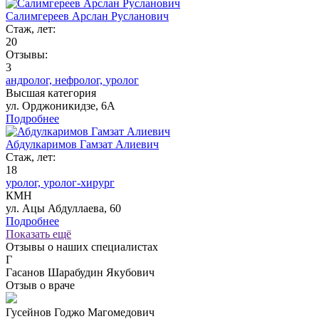
Салимгереев Арслан Русланович
Стаж, лет:
20
Отзывы:
3
андролог,
нефролог,
уролог
Высшая категория
ул. Орджоникидзе, 6А
Подробнее
Абдулкаримов Гамзат Алиевич
Стаж, лет:
18
уролог,
уролог-хирург
КМН
ул. Ацы Абдуллаева, 60
Подробнее
Показать ещё
Отзывы о наших специалистах
Г
Гасанов Шарабудин Якубович
Отзыв о враче
Гусейнов Годжо Магомедович