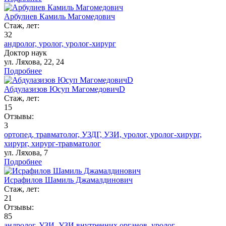
Арбулиев Камиль Магомедович
Стаж, лет:
32
андролог,
уролог,
уролог-хирург
Доктор наук
ул. Ляхова, 22, 24
Подробнее
Абдулазизов Юсуп МагомедовичD
Стаж, лет:
15
Отзывы:
3
ортопед,
травматолог,
УЗДГ,
УЗИ,
уролог,
уролог-хирург,
хирург,
хирург-травматолог
ул. Ляхова, 7
Подробнее
Исрафилов Шамиль Джамалдинович
Стаж, лет:
21
Отзывы:
85
андролог,
УЗИ,
УЗИ внутренних органов,
уролог