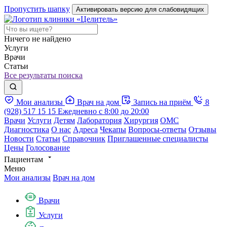
Пропустить шапку
Активировать версию для слабовидящих
Ничего не найдено
Услуги
Врачи
Статьи
Все результаты поиска
Мои анализы
Врач на дом
Запись на приём
8
(928) 517 15 15
Ежедневно с 8:00 до 20:00
Врачи
Услуги
Детям
Лаборатория
Хирургия
ОМС
Диагностика
О нас
Адреса
Чекапы
Вопросы-ответы
Отзывы
Новости
Статьи
Справочник
Приглашенные специалисты
Цены
Голосование
Пациентам
Меню
Мои анализы
Врач на дом
Врачи
Услуги