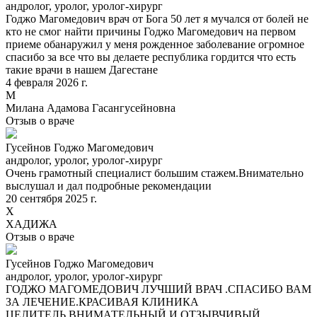
андролог, уролог, уролог-хирург
Годжо Магомедович врач от Бога 50 лет я мучался от болей не
кто не смог найти причины Годжо Магомедович на первом
приеме обанаружил у меня рожденное заболевание огромное
спасибо за все что вы делаете республика гордится что есть
такие врачи в нашем Дагестане
4 февраля 2026 г.
М
Милана Адамова Гасангусейновна
Отзыв о враче
Гусейнов Годжо Магомедович
андролог, уролог, уролог-хирург
Очень грамотный специалист большим стажем.Внимательно
выслушал и дал подробные рекомендации
20 сентября 2025 г.
Х
ХАДИЖА
Отзыв о враче
Гусейнов Годжо Магомедович
андролог, уролог, уролог-хирург
ГОДЖО МАГОМЕДОВИЧ ЛУЧШИЙ ВРАЧ .СПАСИБО ВАМ
ЗА ЛЕЧЕНИЕ.КРАСИВАЯ КЛИНИКА
ЦЕЛИТЕЛЬ,ВНИМАТЕЛЬНЫЙ И ОТЗЫВЧИВЫЙ