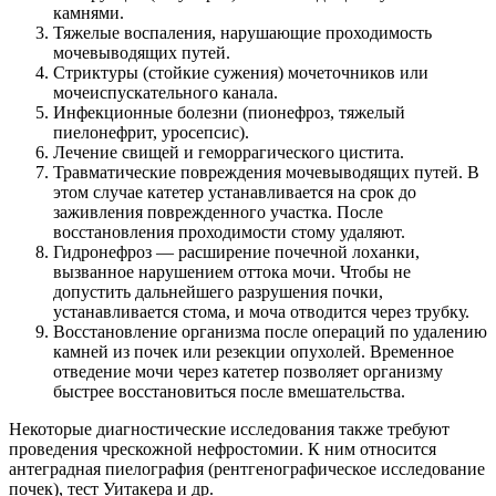
камнями.
Тяжелые воспаления, нарушающие проходимость
мочевыводящих путей.
Стриктуры (стойкие сужения) мочеточников или
мочеиспускательного канала.
Инфекционные болезни (пионефроз, тяжелый
пиелонефрит, уросепсис).
Лечение свищей и геморрагического цистита.
Травматические повреждения мочевыводящих путей. В
этом случае катетер устанавливается на срок до
заживления поврежденного участка. После
восстановления проходимости стому удаляют.
Гидронефроз — расширение почечной лоханки,
вызванное нарушением оттока мочи. Чтобы не
допустить дальнейшего разрушения почки,
устанавливается стома, и моча отводится через трубку.
Восстановление организма после операций по удалению
камней из почек или резекции опухолей. Временное
отведение мочи через катетер позволяет организму
быстрее восстановиться после вмешательства.
Некоторые диагностические исследования также требуют
проведения чрескожной нефростомии. К ним относится
антеградная пиелография (рентгенографическое исследование
почек), тест Уитакера и др.