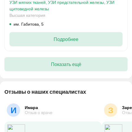
УЗИ мягких тканей,
УЗИ предстательной железы,
УЗИ
щитовидной железы
Высшая категория
им. Габитова, 5
Подробнее
Показать ещё
Отзывы о наших специалистах
Имара
Зар
И
З
Отзыв о враче
Отзы