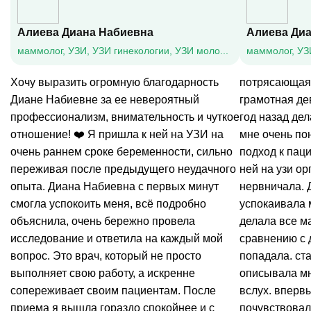
Алиева Диана Набиевна
Алиева Ди
маммолог, УЗИ, УЗИ гинекологии, УЗИ молочных желез, УЗИ мягких тканей, УЗИ щитовидной железы
Хочу выразить огромную благодарность
потрясающая,
Диане Набиевне за ее невероятный
грамотная де
профессионализм, внимательность и чуткое
год назад дел
отношение! ❤️ Я пришла к ней на УЗИ на
мне очень по
очень раннем сроке беременности, сильно
подход к паци
переживая после предыдущего неудачного
ней на узи ор
опыта. Диана Набиевна с первых минут
нервничала. 
смогла успокоить меня, всё подробно
успокаивала 
объяснила, очень бережно провела
делала все м
исследование и ответила на каждый мой
сравнению с 
вопрос. Это врач, который не просто
попадала. ст
выполняет свою работу, а искренне
описывала мн
сопереживает своим пациентам. После
вслух. впервы
приема я вышла гораздо спокойнее и с
почувствовал