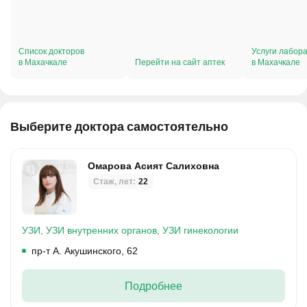
Список докторов
Услуги лабор
в Махачкале
Перейти на сайт аптек
в Махачкале
Выберите доктора самостоятельно
Омарова Асият Салиховна
Стаж, лет:
22
УЗИ,
УЗИ внутренних органов,
УЗИ гинекологии
пр-т А. Акушинского, 62
Подробнее