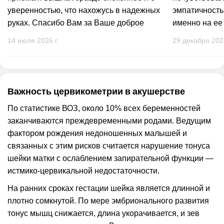
уверенностью, что нахожусь в надежных
эмпатичность
руках. Спасибо Вам за Ваше доброе
именно на ее
сердце, человечность, деликатность и
комфортная. 
14 июля 2026 г.
29 декабря 2025
высокий профессионализм! Такие
человека, как
специалисты встречаются очень редко. От
нее просто о
всей души рекомендую Диану Набиевну
всем будущим мамам, особенно тем, кто
Важность цервикометрии в акушерстве
приходит на УЗИ с волнением и тревогой.
По статистике ВОЗ, около 10% всех беременностей
Желаю Вам крепкого здоровья,
заканчиваются преждевременными родами. Ведущим
благодарных пациентов и всего самого
фактором рождения недоношенных малышей и
доброго!
связанных с этим рисков считается нарушение тонуса
шейки матки с ослаблением запирательной функции —
истмико-цервикальной недостаточности.
На ранних сроках гестации шейка является длинной и
плотно сомкнутой. По мере эмбрионального развития
тонус мышц снижается, длина укорачивается, и зев