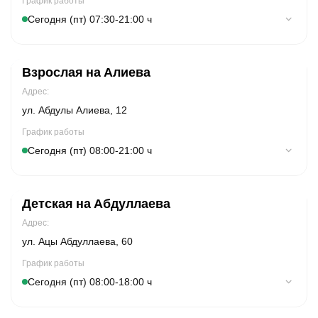
График работы
Сегодня (пт) 07:30-21:00 ч
Понедельник
07:30-21:00
Взрослая на Алиева
Вторник
07:30-21:00
Адрес:
Cреда
07:30-21:00
ул. Абдулы Алиева, 12
Четверг
07:30-21:00
График работы
Сегодня (пт) 08:00-21:00 ч
Пятница
07:30-21:00
Суббота
Понедельник
08:00-20:00
08:00-21:00
Детская на Абдуллаева
Воскресенье
Вторник
09:00-19:00
08:00-21:00
Адрес:
Cреда
08:00-21:00
ул. Ацы Абдуллаева, 60
Четверг
08:00-21:00
График работы
Сегодня (пт) 08:00-18:00 ч
Пятница
08:00-21:00
Суббота
Понедельник
08:00-21:00
08:00-18:00