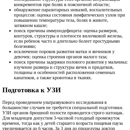
конкрементов при болях в поясничной области;
обнаружение паразитарных инвазий, воспалительных
процессов: оценка состояния лимфатических узлов при
повышении температуры тела, болях в животе,
затяжном кашле;
поиск причины иммунодефицита: оценка размеров,
контуров, структуры и плотности вилочковой железы,
если ребенок часто и длительно болеет простудными
болезнями;
исключение пороков развития матки и яичников у
девочек: оценка строения органов малого таза;
поиск причины задержки полового развития у мальчика:
изучение размера и структуры яичек и придатков,
толщины и особенностей расположения семенных
канатиков, а также кровотока в тканях.
Подготовка к УЗИ
Перед проведением ультразвукового исследования в
большинстве случаев не требуется специальной подготовки.
УЗИ органов брюшной полости проводится строго натощак.
Для младенцев допустим 3-часовой голодный промежуток
времени, тогда как у детей старшего возраста пищевая пауза
увеличивается до 6 часов. За 3 дня до процедуры доктор