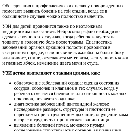
Обследования в профилактических целях у новорожденных
помогают выявить болезнь на той стадии, когда ее в
большинстве случаев можно полностью вылечить.
УЗИ для детей проводится также по неотложным
медицинским показаниям. Нейросонографию необходимо
сделать срочно в тех случаях, когда ребенок жалуется на
тошноту и головную боль после травмы. Диагностика
заболеваний органов брюшной полости проводится в
экстренном порядке, если появились жалобы на боли в боку
или животе, спине, отмечаются метеоризм, желтушность кожи
и глазных яблок, изменение цвета мочи и стула.
УЗИ детям выполняют с такими целями, как:
обнаружение заболеваний сердца: оценка состояния
сосудов, оболочек и клапанов в тех случаях, когда у
ребенка отмечается бледность или синюшность кожных
покровов, появляется одышка;
диагностика заболеваний щитовидной железы:
исследование размеров, структуры и плотности ее
паренхимы при затрудненном дыхании, ощущении кома
в горле и трудностях при проглатывании пищи;
выявление болезней почек, мочевого пузыря:
обследование структуры этих органов, визуализация