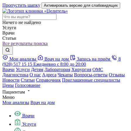
Пропустить шапку
Активировать версию для слабовидящих
Ничего не найдено
Услуги
Врачи
Статьи
Все результаты поиска
Мои анализы
Врач на дом
Запись на приём
8
(928) 517 15 15
Ежедневно с 8:00 до 20:00
Врачи
Услуги
Детям
Лаборатория
Хирургия
ОМС
Диагностика
О нас
Адреса
Чекапы
Вопросы-ответы
Отзывы
Новости
Статьи
Справочник
Приглашенные специалисты
Цены
Голосование
Пациентам
Меню
Мои анализы
Врач на дом
Врачи
Услуги