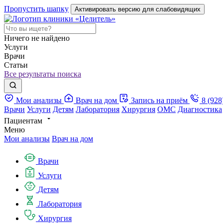
Пропустить шапку
Активировать версию для слабовидящих
Ничего не найдено
Услуги
Врачи
Статьи
Все результаты поиска
Мои анализы
Врач на дом
Запись на приём
8 (928
Врачи
Услуги
Детям
Лаборатория
Хирургия
ОМС
Диагностика
Пациентам
Меню
Мои анализы
Врач на дом
Врачи
Услуги
Детям
Лаборатория
Хирургия