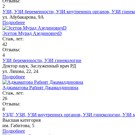
Отзывы:
2
УЗИ,
УЗИ беременности,
УЗИ внутренних органов,
УЗИ гинек
ул. Абубакарова, 9А
Подробнее
Эсетов Мурад АзединовичD
Стаж, лет:
42
Отзывы:
4
УЗИ беременности,
УЗИ гинекологии
Доктор наук,
Заслуженный врач РД
ул. Ляхова, 22, 24
Подробнее
Аджаматова Рабият Джамалдиновна
Стаж, лет:
26
Отзывы:
8
УЗДГ,
УЗИ,
УЗИ внутренних органов,
УЗИ гинекологии,
УЗИ м
Высшая категория
им. Габитова, 5
Подробнее