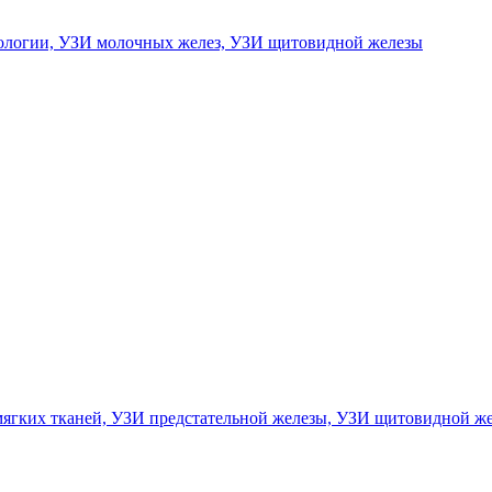
ологии,
УЗИ молочных желез,
УЗИ щитовидной железы
ягких тканей,
УЗИ предстательной железы,
УЗИ щитовидной ж