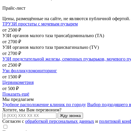
Прайс-лист
Цены, размещённые на сайте, не являются публичной офертой.
ТРУЗИ простаты с мочевым пузырем
от 2500 ₽
УЗИ органов малого таза трансабдоминально (ТА)
от 2700 ₽
УЗИ органов малого таза трансвагинально (ТV)
от 2700 ₽
УЗИ предстательной железы, семенных пузырьков, мочевого п
от 2500 ₽
Узи фолликуломониторинг
от 1500 ₽
Цервикометрия
от 500 ₽
Показать ещё
Мы предлагаем
Удобное расположение клиник по городу
Выбор подходящего 
Хотите, мы Вам перезвоним?
Жду звонка
Согласен с
обработкой персональных данных
и
политикой кон