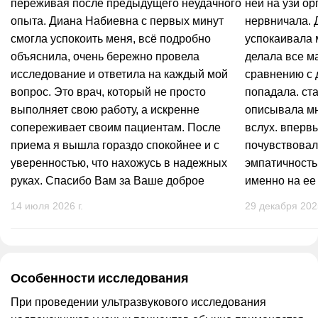
переживая после предыдущего неудачного
ней на узи ор
опыта. Диана Набиевна с первых минут
нервничала. 
смогла успокоить меня, всё подробно
успокаивала 
объяснила, очень бережно провела
делала все м
исследование и ответила на каждый мой
сравнению с 
вопрос. Это врач, который не просто
попадала. ст
выполняет свою работу, а искренне
описывала мн
сопереживает своим пациентам. После
вслух. впервы
приема я вышла гораздо спокойнее и с
почувствовал
уверенностью, что нахожусь в надежных
эмпатичность
руках. Спасибо Вам за Ваше доброе
именно на ее
сердце, человечность, деликатность и
комфортная. 
14 июля 2026 г.
29 декабря 2025
высокий профессионализм! Такие
человека, как
специалисты встречаются очень редко. От
нее просто о
всей души рекомендую Диану Набиевну
всем будущим мамам, особенно тем, кто
Особенности исследования
приходит на УЗИ с волнением и тревогой.
При проведении ультразвукового исследования
Желаю Вам крепкого здоровья,