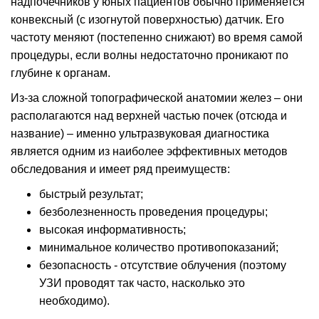
надпочечников у юных пациентов обычно применяется
благодарных пациентов и всего самого
конвексный (с изогнутой поверхностью) датчик. Его
доброго!
частоту меняют (постепенно снижают) во время самой
процедуры, если волны недостаточно проникают по
глубине к органам.
Из-за сложной топографической анатомии желез – они
располагаются над верхней частью почек (отсюда и
название) – именно ультразвуковая диагностика
является одним из наиболее эффективных методов
обследования и имеет ряд преимуществ:
быстрый результат;
безболезненность проведения процедуры;
высокая информативность;
минимальное количество противопоказаний;
безопасность - отсутствие облучения (поэтому
УЗИ проводят так часто, насколько это
необходимо).