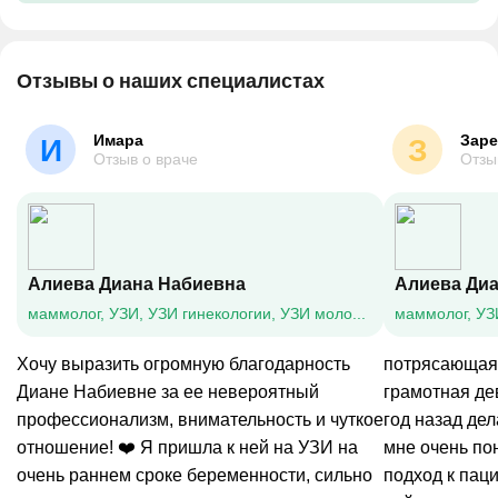
Отзывы о наших специалистах
Имара
Зар
И
З
Отзыв о враче
Отзы
Алиева Диана Набиевна
Алиева Ди
маммолог, УЗИ, УЗИ гинекологии, УЗИ молочных желез, УЗИ мягких тканей, УЗИ щитовидной железы
Хочу выразить огромную благодарность
потрясающая,
Диане Набиевне за ее невероятный
грамотная де
профессионализм, внимательность и чуткое
год назад дел
отношение! ❤️ Я пришла к ней на УЗИ на
мне очень по
очень раннем сроке беременности, сильно
подход к паци