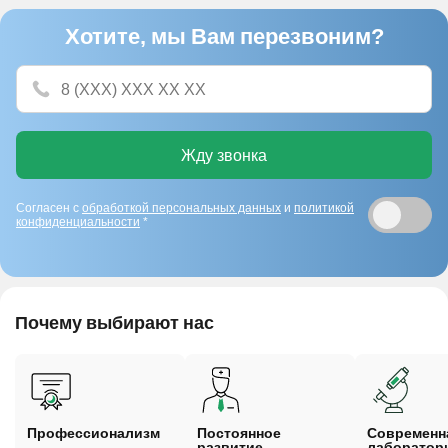
Хотите, мы Вам перезвоним?
Жду звонка
Согласен с
обработкой персональных данных
и
политикой
конфиденциальности
*
Почему выбирают нас
Профессионализм
Постоянное
Cовременн
развитие
лаборатор