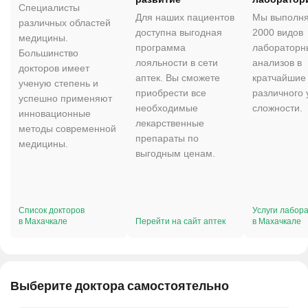
Специалисты
Для наших пациентов
Мы выполня
различных областей
доступна выгодная
2000 видов
медицины.
программа
лабораторн
Большинство
лояльности в сети
анализов в
докторов имеет
аптек. Вы сможете
кратчайшие 
ученую степень и
приобрести все
различного 
успешно применяют
необходимые
сложности.
инновационные
лекарственные
методы современной
препараты по
медицины.
выгодным ценам.
Список докторов
Услуги лабор
в Махачкале
Перейти на сайт аптек
в Махачкале
Выберите доктора самостоятельно