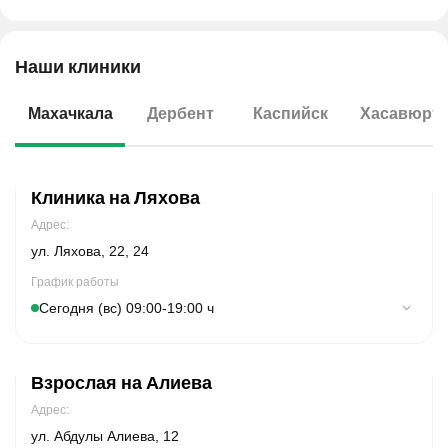
Наши клиники
Махачкала
Дербент
Каспийск
Хасавюрт
Клиника на Ляхова
Адрес:
ул. Ляхова, 22, 24
График работы
Сегодня (вс) 09:00-19:00 ч
Понедельник
07:30-21:00
Взрослая на Алиева
Вторник
07:30-21:00
Адрес:
Cреда
07:30-21:00
ул. Абдулы Алиева, 12