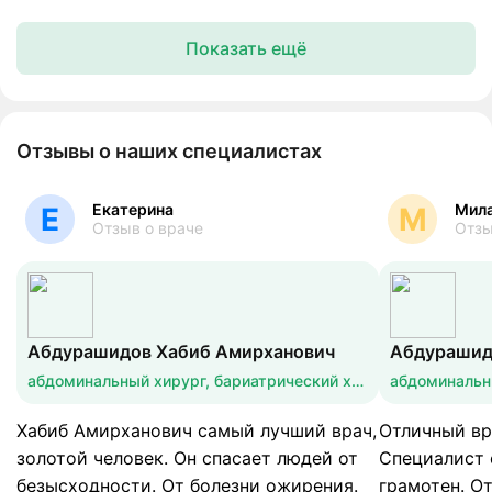
Показать ещё
Отзывы о наших специалистах
Екатерина
Мил
Е
М
Отзыв о враче
Отзы
Абдурашидов Хабиб Амирханович
Абдурашид
абдоминальный хирург, бариатрический хирург, хирург
Хабиб Амирханович самый лучший врач,
Отличный вр
золотой человек. Он спасает людей от
Специалист 
безысходности. От болезни ожирения.
грамотен. О