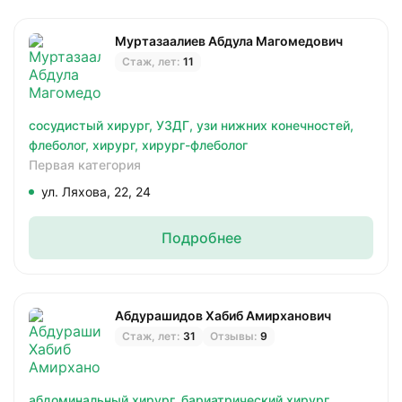
Муртазаалиев Абдула Магомедович
Стаж, лет:
11
сосудистый хирург,
УЗДГ,
узи нижних конечностей,
флеболог,
хирург,
хирург-флеболог
Первая категория
ул. Ляхова, 22, 24
Подробнее
Абдурашидов Хабиб Амирханович
Стаж, лет:
31
Отзывы:
9
абдоминальный хирург,
бариатрический хирург,