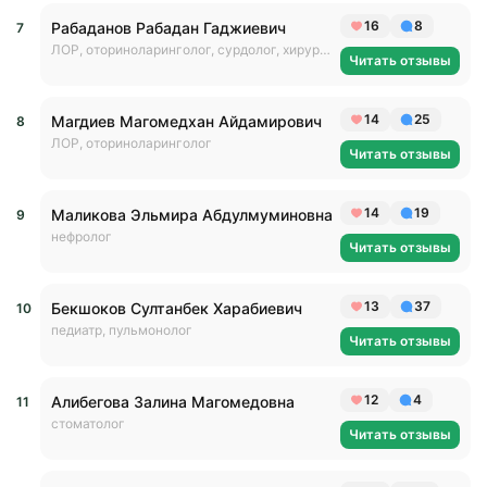
16
8
Рабаданов Рабадан Гаджиевич
ЛОР, оториноларинголог, сурдолог, хирург-оториноларинголог
Читать отзывы
14
25
Магдиев Магомедхан Айдамирович
ЛОР, оториноларинголог
Читать отзывы
14
19
Маликова Эльмира Абдулмуминовна
нефролог
Читать отзывы
13
37
Бекшоков Султанбек Харабиевич
педиатр, пульмонолог
Читать отзывы
12
4
Алибегова Залина Магомедовна
стоматолог
Читать отзывы