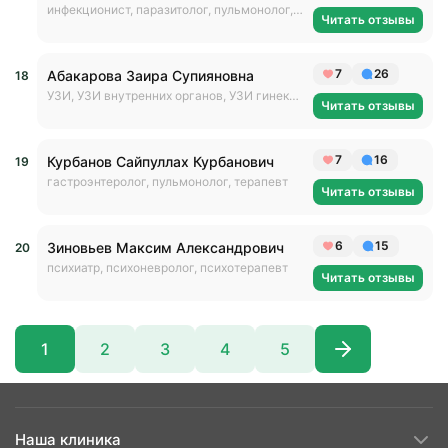
инфекционист, паразитолог, пульмонолог, терапевт
Читать отзывы
7
26
Абакарова Заира Супияновна
УЗИ, УЗИ внутренних органов, УЗИ гинекологии
Читать отзывы
7
16
Курбанов Сайпуллах Курбанович
гастроэнтеролог, пульмонолог, терапевт
Читать отзывы
6
15
Зиновьев Максим Александрович
психиатр, психоневролог, психотерапевт
Читать отзывы
1
2
3
4
5
Наша клиника