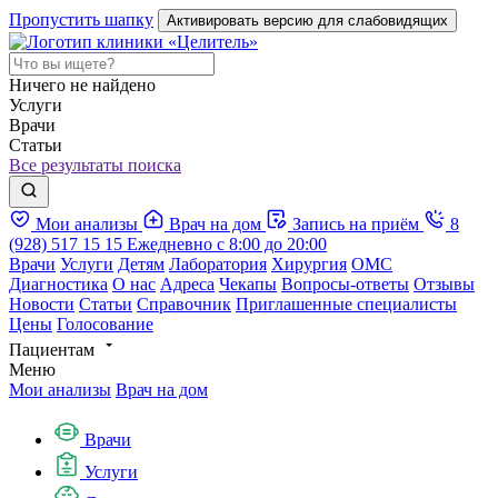
Пропустить шапку
Активировать версию для слабовидящих
Ничего не найдено
Услуги
Врачи
Статьи
Все результаты поиска
Мои анализы
Врач на дом
Запись на приём
8
(928) 517 15 15
Ежедневно с 8:00 до 20:00
Врачи
Услуги
Детям
Лаборатория
Хирургия
ОМС
Диагностика
О нас
Адреса
Чекапы
Вопросы-ответы
Отзывы
Новости
Статьи
Справочник
Приглашенные специалисты
Цены
Голосование
Пациентам
Меню
Мои анализы
Врач на дом
Врачи
Услуги