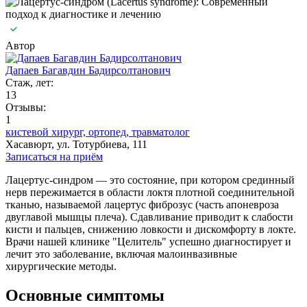
Автор
Дапаев Багавдин Бадирсолтанович
Стаж, лет:
13
Отзывы:
1
кистевой хирург,
ортопед,
травматолог
Хасавюрт, ул. Тотурбиева, 111
Записаться на приём
Лацертус-синдром — это состояние, при котором срединный
нерв пережимается в области локтя плотной соединительной
тканью, называемой лацертус фиброзус (часть апоневроза
двуглавой мышцы плеча). Сдавливание приводит к слабости
кисти и пальцев, снижению ловкости и дискомфорту в локте.
Врачи нашей клинике "Целитель" успешно диагностирует и
лечит это заболевание, включая малоинвазивные
хирургические методы.
Основные симптомы