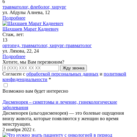
6
травматолог,
флеболог,
хирург
ул. Абдулы Алиева, 12
Подробнее
Шахшаев Марат Кадиевич
Стаж, лет:
13
ортопед,
травматолог,
хирург-травматолог
ул. Ляхова, 22, 24
Подробнее
Хотите, мы Вам перезвоним?
Жду звонка
Согласен с
обработкой персональных данных
и
политикой
конфиденциальности
*
Возможно вам будет интересно
Дисменорея – симптомы и лечение, гинекологические
заболевания
Дисменорея (альгодисменорея) — это болевые ощущения
внизу живота, которые появляются у женщин во время
менструации.
2 ноября 2022 г.