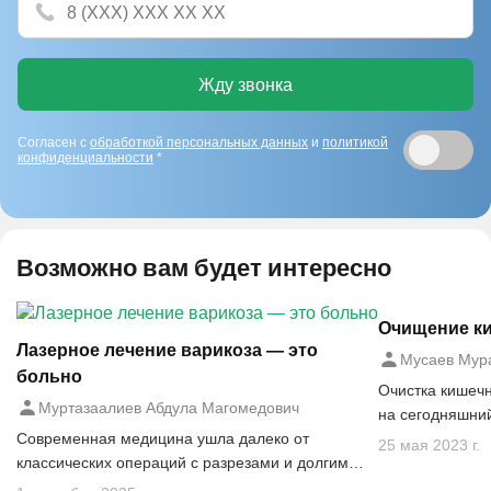
Жду звонка
Согласен с
обработкой персональных данных
и
политикой
конфиденциальности
*
Возможно вам будет интересно
Очищение ки
Лазерное лечение варикоза — это
Мусаев Мур
больно
Очистка кишечн
Муртазаалиев Абдула Магомедович
на сегодняшний
Современная медицина ушла далеко от
разному данны
25 мая 2023 г.
классических операций с разрезами и долгим
восстановлением.