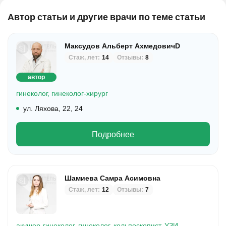
Автор статьи и другие врачи по теме статьи
Максудов Альберт АхмедовичD
Стаж, лет:
14
Отзывы:
8
автор
гинеколог,
гинеколог-хирург
ул. Ляхова, 22, 24
Подробнее
Шамиева Самра Асимовна
Стаж, лет:
12
Отзывы:
7
акушер-гинеколог,
гинеколог,
кольпоскопист,
УЗИ