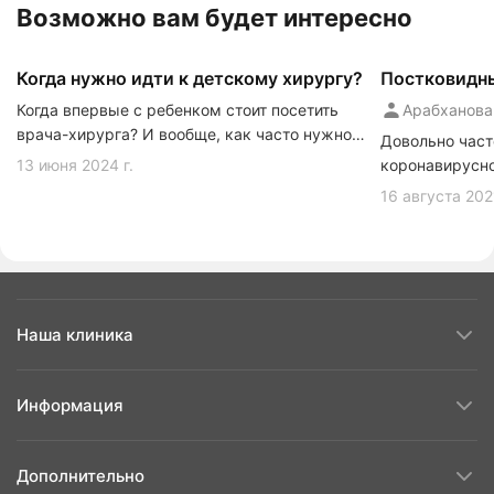
Возможно вам будет интересно
Когда нужно идти к детскому хирургу?
Постковидны
Когда впервые с ребенком стоит посетить
Арабханова
врача-хирурга? И вообще, как часто нужно
Довольно част
обращаться к врачу-хирургу?
13 июня 2024 г.
коронавирусно
длительного вр
16 августа 2021
месяцев) наб
патологически
последствиями
Наша клиника
Информация
Дополнительно