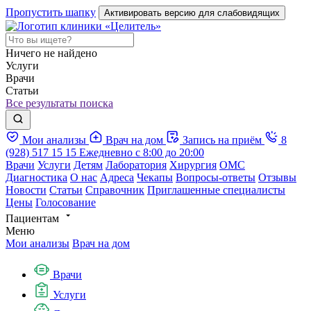
Пропустить шапку
Активировать версию для слабовидящих
Ничего не найдено
Услуги
Врачи
Статьи
Все результаты поиска
Мои анализы
Врач на дом
Запись на приём
8
(928) 517 15 15
Ежедневно с 8:00 до 20:00
Врачи
Услуги
Детям
Лаборатория
Хирургия
ОМС
Диагностика
О нас
Адреса
Чекапы
Вопросы-ответы
Отзывы
Новости
Статьи
Справочник
Приглашенные специалисты
Цены
Голосование
Пациентам
Меню
Мои анализы
Врач на дом
Врачи
Услуги