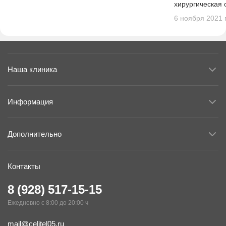
хирургическая 
иссекается и у
6 ноября 2021 г
высвобождения 
Наша клиника
Информация
Дополнительно
Контакты
8 (928) 517-15-15
Ежедневно с 8:00 до 20:00 ч
mail@celitel05.ru