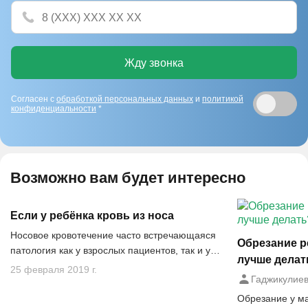
Жду звонка
Согласен с
обработкой персональных данных
и
политикой
конфиденциальности
*
Возможно вам будет интересно
Если у ребёнка кровь из носа
Носовое кровотечение часто встречающаяся
Обрезание ре
патология как у взрослых пациентов, так и у
лучше делат
детей.
25 февраля 2019 г.
Гаджикулиев
Обрезание у м