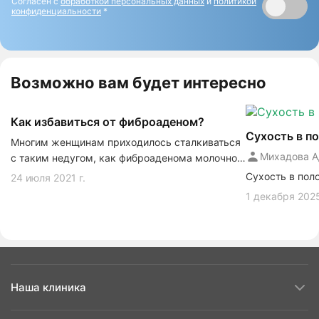
Согласен с
обработкой персональных данных
и
политикой
конфиденциальности
*
Возможно вам будет интересно
Как избавиться от фиброаденом?
Сухость в п
Многим женщинам приходилось сталкиваться
Михадова А
с таким недугом, как фиброаденома молочной
железы. Так называется доброкачественная
Сухость в пол
24 июля 2021 г.
опухоль, разрастающаяся из железистой
1 декабря 2025
ткани.
Наша клиника