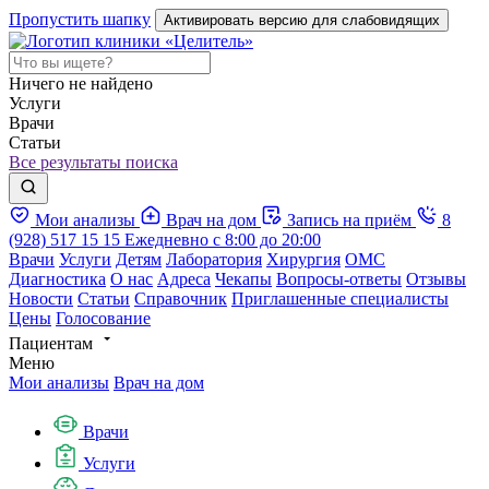
Пропустить шапку
Активировать версию для слабовидящих
Ничего не найдено
Услуги
Врачи
Статьи
Все результаты поиска
Мои анализы
Врач на дом
Запись на приём
8
(928) 517 15 15
Ежедневно с 8:00 до 20:00
Врачи
Услуги
Детям
Лаборатория
Хирургия
ОМС
Диагностика
О нас
Адреса
Чекапы
Вопросы-ответы
Отзывы
Новости
Статьи
Справочник
Приглашенные специалисты
Цены
Голосование
Пациентам
Меню
Мои анализы
Врач на дом
Врачи
Услуги