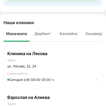
Наши клиники
Махачкала
Дербент
Каспийск
Хасавюрт
Клиника на Ляхова
Адрес:
ул. Ляхова, 22, 24
График работы
Сегодня (сб) 08:00-20:00 ч
Понедельник
07:30-21:00
Взрослая на Алиева
Вторник
07:30-21:00
Адрес: