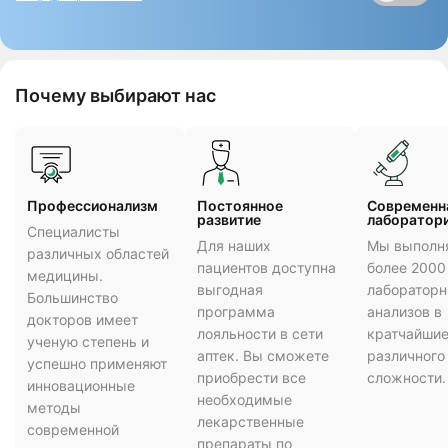
Почему выбирают нас
Профессионализм
Постоянное
Cовременн
развитие
лаборатор
Специалисты
Для наших
Мы выполн
различных областей
пациентов доступна
более 2000
медицины.
выгодная
лаборатор
Большинство
программа
анализов в
докторов имеет
лояльности в сети
кратчайшие
ученую степень и
аптек. Вы сможете
различного
успешно применяют
приобрести все
сложности.
инновационные
необходимые
методы
лекарственные
современной
препараты по