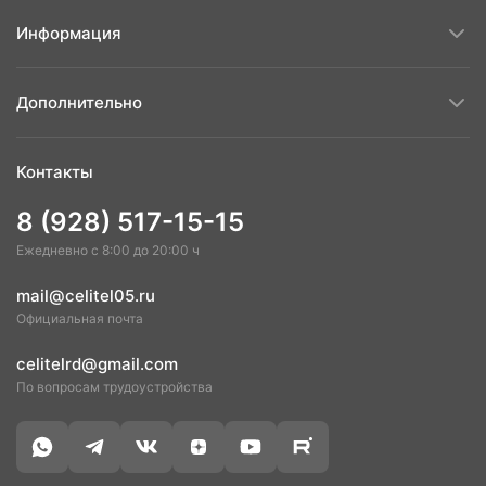
Пятница
08:30-17:00
Информация
Суббота
08:30-14:00
Дополнительно
Контакты
8 (928) 517-15-15
Ежедневно с 8:00 до 20:00 ч
mail@celitel05.ru
Официальная почта
celitelrd@gmail.com
По вопросам трудоустройства