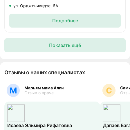
ул. Орджоникидзе, 6А
Подробнее
Показать ещё
Отзывы о наших специалистах
Марьям мама Алии
Сам
М
С
Отзыв о враче
Отзы
Исаева Эльмира Рифатовна
Дапаев Баг