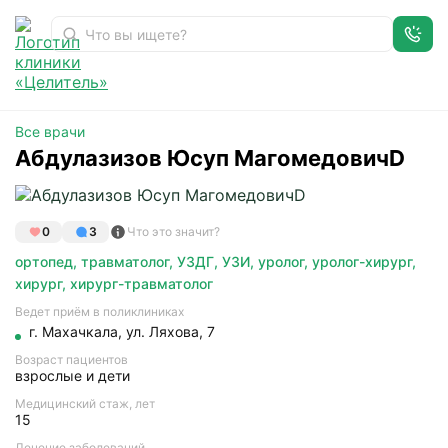
Абдулазизов Юсуп МагомедовичD
Главная
Доктора
Все врачи
Абдулазизов Юсуп МагомедовичD
0
3
Что это значит?
ортопед
,
травматолог
,
УЗДГ
,
УЗИ
,
уролог
,
уролог-хирург
,
хирург
,
хирург-травматолог
Ведет приём в поликлиниках
г. Махачкала
, ул. Ляхова, 7
Возраст пациентов
взрослые и дети
Медицинский стаж, лет
15
Лечение заболеваний