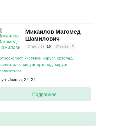
Микаилов Магомед
Шамилович
Стаж, лет:
16
Отзывы:
4
ртроскопист,
кистевой хирург,
ортопед,
равматолог,
хирург-ортопед,
хирург-
равматолог
ул. Ляхова, 22, 24
Подробнее