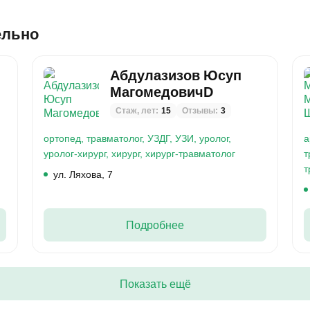
ельно
Абдулазизов Юсуп
МагомедовичD
Стаж, лет:
15
Отзывы:
3
ортопед,
травматолог,
УЗДГ,
УЗИ,
уролог,
а
уролог-хирург,
хирург,
хирург-травматолог
т
т
ул. Ляхова, 7
Подробнее
Показать ещё