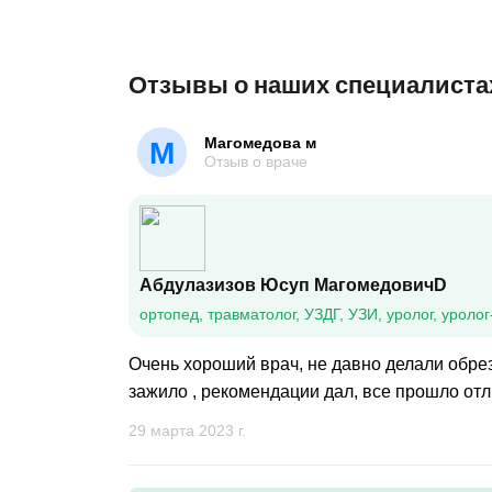
Отзывы о наших специалиста
Магомедова м
М
Отзыв о враче
Абдулазизов Юсуп МагомедовичD
ортопед, травматолог, УЗДГ, УЗИ, уролог, уролог
Очень хороший врач, не давно делали обрез
зажило , рекомендации дал, все прошло отл
29 марта 2023 г.