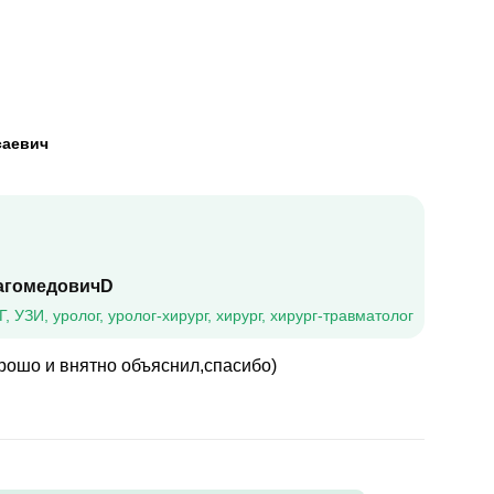
саевич
агомедовичD
, УЗИ, уролог, уролог-хирург, хирург, хирург-травматолог
рошо и внятно объяснил,спасибо)