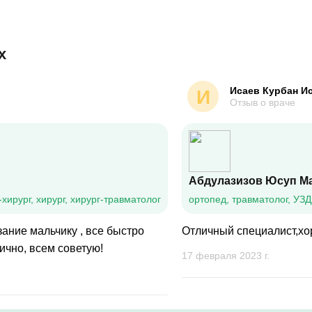
х
Исаев Курбан И
И
Отзыв о враче
Абдулазизов Юсуп М
-хирург, хирург, хирург-травматолог
ортопед, травматолог, УЗДГ
ание мальчику , все быстро
Отличный специалист,хо
ично, всем советую!
17 февраля 2023 г.