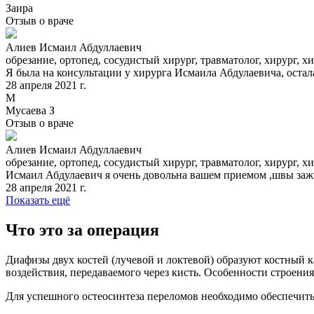
Заира
Отзыв о враче
Алиев Исмаил Абдуллаевич
обрезание, ортопед, сосудистый хирург, травматолог, хирург, х
Я была на консультации у хирурга Исмаила Абдулаевича, оста
28 апреля 2021 г.
М
Мусаева З
Отзыв о враче
Алиев Исмаил Абдуллаевич
обрезание, ортопед, сосудистый хирург, травматолог, хирург, х
Исмаил Абдулаевич я очень довольна вашем приемом ,швы зажи
28 апреля 2021 г.
Показать ещё
Что это за операция
Диафизы двух костей (лучевой и локтевой) образуют костный к
воздействия, передаваемого через кисть. Особенности строен
Для успешного остеосинтеза переломов необходимо обеспечить