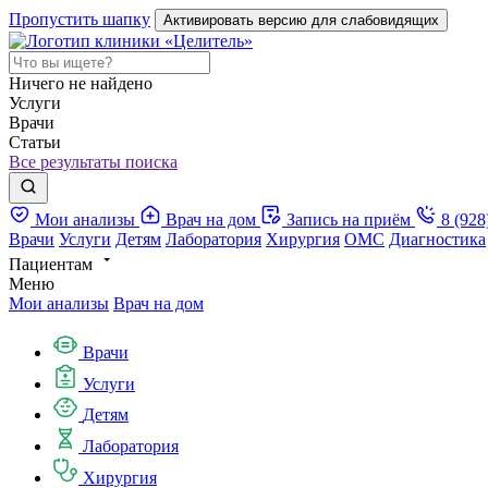
Пропустить шапку
Активировать версию для слабовидящих
Ничего не найдено
Услуги
Врачи
Статьи
Все результаты поиска
Мои анализы
Врач на дом
Запись на приём
8 (928
Врачи
Услуги
Детям
Лаборатория
Хирургия
ОМС
Диагностика
Пациентам
Меню
Мои анализы
Врач на дом
Врачи
Услуги
Детям
Лаборатория
Хирургия