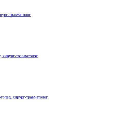
рург-травматолог
г,
хирург-травматолог
ртопед,
хирург-травматолог