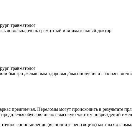
ирург-травматолог
лась довольна,очень грамотный и внимательный доктор
ирург-травматолог
ли быстро ,желаю вам здоровья ,благополучия и счастья в лич
аркас предплечья. Переломы могут происходить в результате пр
ия предплечья обусловливают высокую частоту повреждений имен
 точное сопоставление (выполнить репозицию) костных отломко