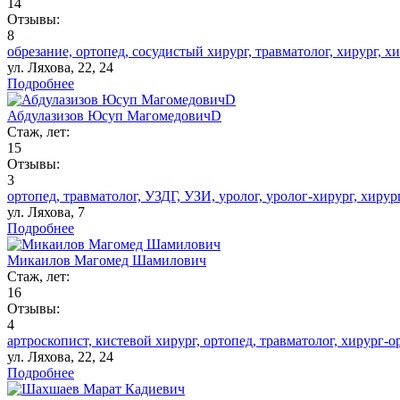
14
Отзывы:
8
обрезание,
ортопед,
сосудистый хирург,
травматолог,
хирург,
хи
ул. Ляхова, 22, 24
Подробнее
Абдулазизов Юсуп МагомедовичD
Стаж, лет:
15
Отзывы:
3
ортопед,
травматолог,
УЗДГ,
УЗИ,
уролог,
уролог-хирург,
хирур
ул. Ляхова, 7
Подробнее
Микаилов Магомед Шамилович
Стаж, лет:
16
Отзывы:
4
артроскопист,
кистевой хирург,
ортопед,
травматолог,
хирург-о
ул. Ляхова, 22, 24
Подробнее