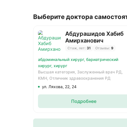
Выберите доктора самостоя
Абдурашидов Хабиб
Амирханович
Стаж, лет:
31
Отзывы:
9
абдоминальный хирург,
бариатрический
хирург,
хирург
Высшая категория,
Заслуженный врач РД,
КМН,
Отличник здравоохранения РД
ул. Ляхова, 22, 24
Подробнее