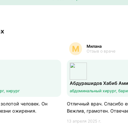
ах
Милана
М
Отзыв о враче
Абдурашидов Хабиб Ами
рг, хирург
абдоминальный хирург, бари
золотой человек. Он
Отличный врач. Спасибо е
лезни ожирения.
Вежлив, грамотен. Отвеча
13 апреля 2025 г.