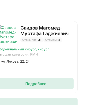
Саидов Магомед-
Мустафа Гаджиевич
Стаж, лет:
31
Отзывы:
8
бдоминальный хирург,
хирург
ысшая категория,
КМН
ул. Ляхова, 22, 24
Подробнее