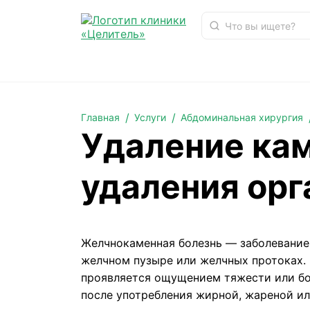
Удаление камней из желчного пузыря без удал
Главная
Услуги
Абдоминальная хирургия
Удаление кам
удаления орг
Желчнокаменная болезнь — заболевание
желчном пузыре или желчных протоках. 
проявляется ощущением тяжести или бо
после употребления жирной, жареной ил